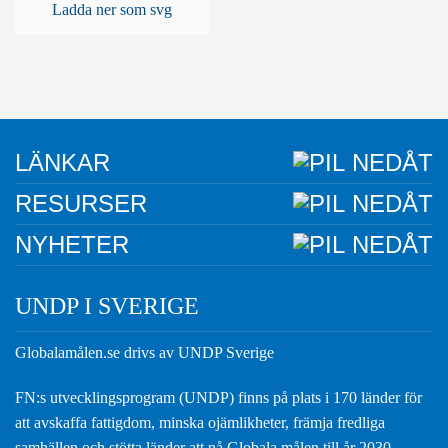
Ladda ner som svg
LÄNKAR
RESURSER
NYHETER
UNDP I SVERIGE
Globalamålen.se drivs av UNDP Sverige
FN:s utvecklingsprogram (UNDP) finns på plats i 170 länder för
att avskaffa fattigdom, minska ojämlikheter, främja fredliga
samhällen och stötta länder att nå Globala målen till år 2030.