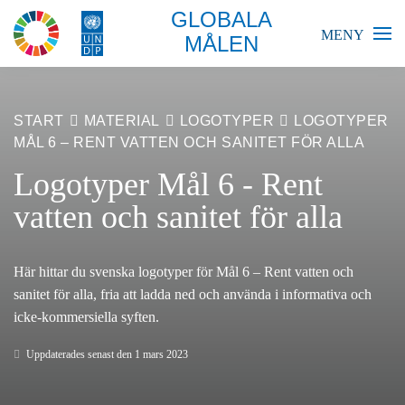
GLOBALA
MENY
MÅLEN
BLIR VÄRLDEN BÄTTRE?
START
MATERIAL
LOGOTYPER
LOGOTYPER
MÅL 6 – RENT VATTEN OCH SANITET FÖR ALLA
GLOBALA MÅLEN
Logotyper Mål 6 - Rent
SKOLA
vatten och sanitet för alla
FÖRETAG
Här hittar du svenska logotyper för Mål 6 – Rent vatten och
RESURSER
sanitet för alla, fria att ladda ned och använda i informativa och
icke-kommersiella syften.
AKTUELLT
Uppdaterades senast den 1 mars 2023