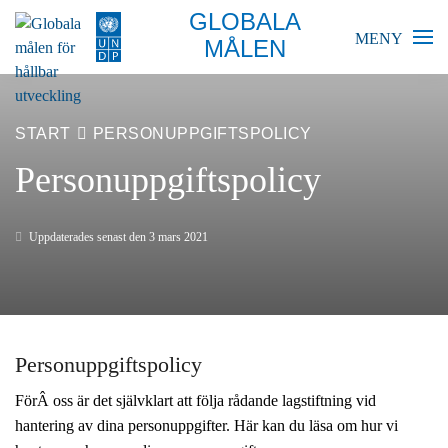
GLOBALA
MENY
MÅLEN
BLIR VÄRLDEN BÄTTRE?
START
PERSONUPPGIFTSPOLICY
GLOBALA MÅLEN
Personuppgiftspolicy
SKOLA
Uppdaterades senast den 3 mars 2021
FÖRETAG
RESURSER
Personuppgiftspolicy
AKTUELLT
FörÂ oss är det självklart att följa rådande lagstiftning vid
hantering av dina personuppgifter. Här kan du läsa om hur vi