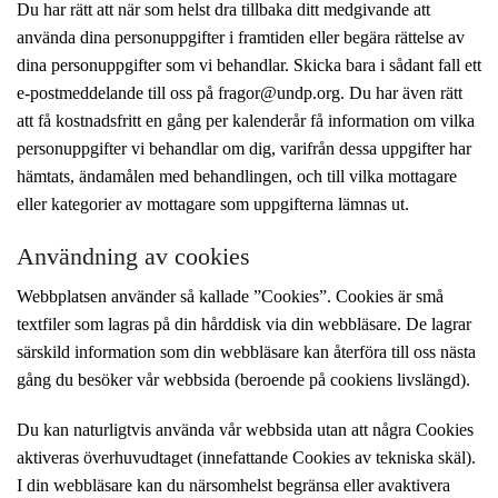
Du har rätt att när som helst dra tillbaka ditt medgivande att
använda dina personuppgifter i framtiden eller begära rättelse av
dina personuppgifter som vi behandlar. Skicka bara i sådant fall ett
e-postmeddelande till oss på fragor@undp.org. Du har även rätt
att få kostnadsfritt en gång per kalenderår få information om vilka
personuppgifter vi behandlar om dig, varifrån dessa uppgifter har
hämtats, ändamålen med behandlingen, och till vilka mottagare
eller kategorier av mottagare som uppgifterna lämnas ut.
Användning av cookies
Webbplatsen använder så kallade ”Cookies”. Cookies är små
textfiler som lagras på din hårddisk via din webbläsare. De lagrar
särskild information som din webbläsare kan återföra till oss nästa
gång du besöker vår webbsida (beroende på cookiens livslängd).
Du kan naturligtvis använda vår webbsida utan att några Cookies
aktiveras överhuvudtaget (innefattande Cookies av tekniska skäl).
I din webbläsare kan du närsomhelst begränsa eller avaktivera