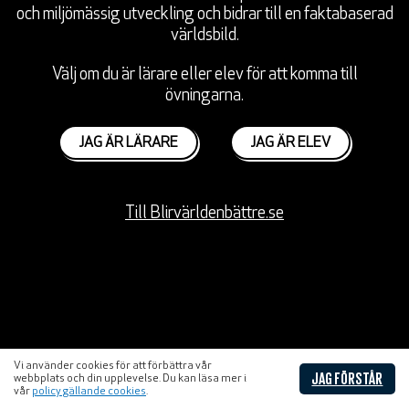
och miljömässig utveckling och bidrar till en faktabaserad
Målkompassen: kunskapsspel om Globala målen
världsbild.
Bli målmedveten: quiz med personliga tips
Välj om du är lärare eller elev för att komma till
övningarna.
Filmer om Globala målen
JAG ÄR LÄRARE
JAG ÄR ELEV
Externa resurser för lärare och elever
FÖRETAG
Till Blirvärldenbättre.se
RESURSER
AKTUELLT
Vi använder cookies för att förbättra vår
JAG FÖRSTÅR
webbplats och din upplevelse. Du kan läsa mer i
vår
policy gällande cookies
.