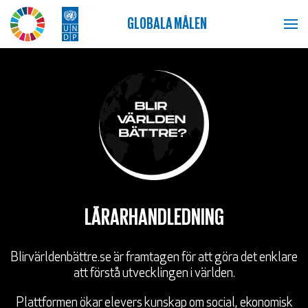
GLOBALA MÅLEN
MENY
BLIR VÄRLDEN BÄTTRE?
GLOBALA MÅLEN
SKOLA
Skolövningar om Globala målen
LÄRARHANDLEDNING
Blir världen bättre? Kunskapsspel om läget i världen
Lärarhandledning: Blir världen bättre?
Blirvärldenbättre.se är framtagen för att göra det enklare
att förstå utvecklingen i världen.
Bok: Blir världen bättre?
Plattformen ökar elevers kunskap om social, ekonomisk