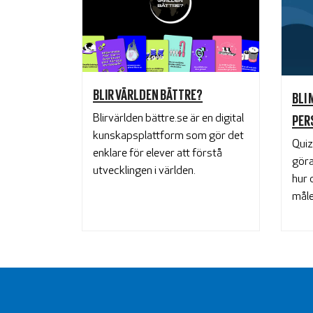
BLIR VÄRLDEN BÄTTRE?
BLI
PER
Blirvärlden bättre.se är en digital
kunskapsplattform som gör det
Quiz
enklare för elever att förstå
göra
utvecklingen i världen.
hur 
måle