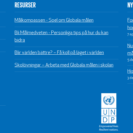
RESURSER
NY
Målkompassen - Spel om Globala målen
Fo
ho
Bli Målmedveten - Personliga tips på hur du kan
7 a
bidra
Nu 
Blir världen bättre? – Få koll på läget i världen
må
5 d
Skolövningar – Arbeta med Globala målen i skolan
Hi
3 d