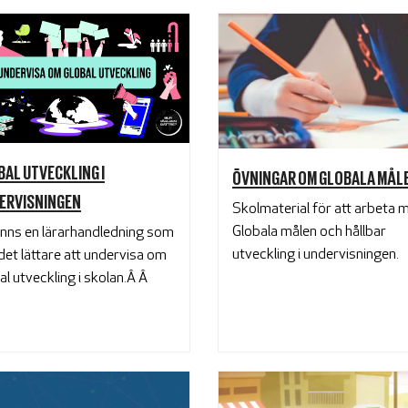
BAL UTVECKLING I
ÖVNINGAR OM GLOBALA MÅL
ERVISNINGEN
Skolmaterial för att arbeta 
Globala målen och hållbar
inns en lärarhandledning som
utveckling i undervisningen.
det lättare att undervisa om
al utveckling i skolan.Â
Â