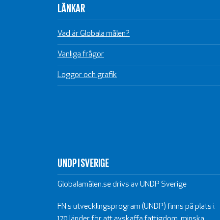
LÄNKAR
Vad är Globala målen?
Vanliga frågor
Loggor och grafik
UNDP I SVERIGE
Globalamålen.se drivs av UNDP Sverige
FN:s utvecklingsprogram (UNDP) finns på plats i
170 länder för att avskaffa fattigdom, minska