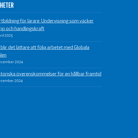
HETER
rtbildning för lärare: Undervisning som väcker
pp och handlingskraft
pril 2025
blir det lättare att följa arbetet med Globala
len
ecember 2024
storiska överenskommelser för en hållbar framtid
ecember 2024