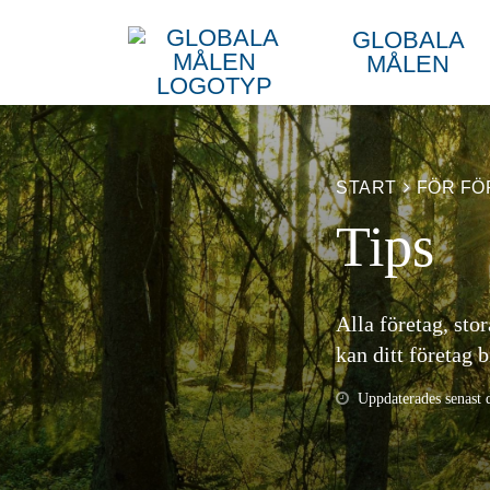
GLOBALA
MÅLEN
START
FÖR FÖ
Tips
Alla företag, sto
kan ditt företag 
Uppdaterades senast 