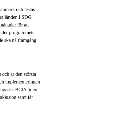
Danmark och testas
dra länder. I SDG
månader för att
der programmets
 de ska nå framgång
 och är den största
 och implementeringen
ttigaste. BCtA är en
inklusion samt får