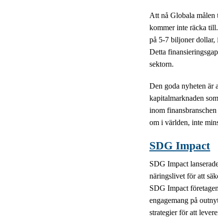
Att nå Globala målen t
kommer inte räcka til
på 5-7 biljoner dollar,
Detta finansieringsgap
sektorn.
Den goda nyheten är at
kapitalmarknaden som 
inom finansbranschen f
om i världen, inte min
SDG Impact
SDG Impact lanserades
näringslivet för att 
SDG Impact företagen 
engagemang på outnytt
strategier för att lever