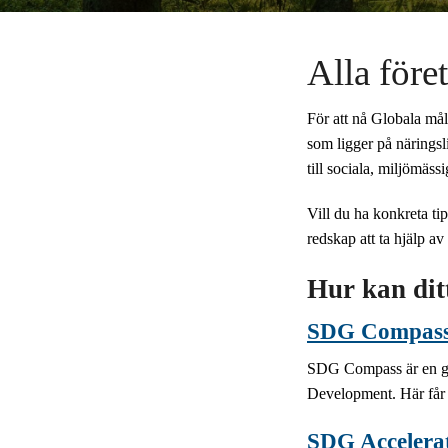
Alla före
För att nå Globala mål
som ligger på näringsli
till sociala, miljömäss
Vill du ha konkreta tip
redskap att ta hjälp av 
Hur kan ditt
SDG Compas
SDG Compass är en gu
Development. Här får d
SDG Accelera