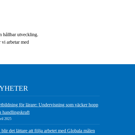
n hållbar utveckling.
ur vi arbetar med
YHETER
rtbildning för lärare: Undervisning som väcker hopp
h handlingskraft
ril 2025
blir det lättare att följa arbetet med Globala målen