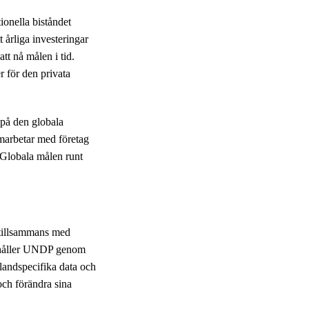
ionella biståndet
t årliga investeringar
tt nå målen i tid.
r för den privata
 på den globala
rbetar med företag
 Globala målen runt
 tillsammans med
ndahåller UNDP genom
landspecifika data och
och förändra sina