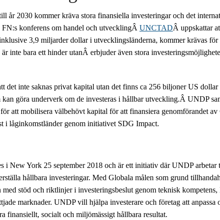
ill år 2030 kommer kräva stora finansiella investeringar och det internat
l. FN:s konferens om handel och utvecklingÂ
UNCTAD
Â uppskattar at
 inklusive 3,9 miljarder dollar i utvecklingsländerna, kommer krävas för a
 är inte bara ett hinder utanÂ erbjuder även stora investeringsmöjlighete
t det inte saknas privat kapital utan det finns ca 256 biljoner US dollar
kan göra underverk om de investeras i hållbar utveckling.Â
UNDP sama
ör att mobilisera välbehövt kapital för att finansiera genomförandet av
st i låginkomstländer genom initiativet SDG Impact.
 i New York 25 september 2018 och är ett initiativ där UNDP arbetar
säkerställa hållbara investeringar. Med Globala målen som grund tillha
med stöd och riktlinjer i investeringsbeslut genom teknisk kompetens, 
jade marknader. UNDP vill hjälpa investerare och företag att anpassa 
era finansiellt, socialt och miljömässigt hållbara resultat.