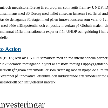
må och medelstora företag är ett program som tagits fram av UNDP i 
llsammans med 30 företag med målet att sedan lanseras i ett flertal an
tas de deltagande företagen med på en innovationsresa som varar 6-12 
r med både affärspotential och en positiv inverkan på Globala målen.
Un
and annat träffa internationella experter från UNDP och guidning i hur
deller.
to Action
on (BCtA) leds av UNDP i samarbete med en rad internationella partners
r inkluderande företagande. Syftet är att stötta företag i uppbyggandet
rsiellt gångbara affärsmodeller som riktar sig mot att hjälpa de allra fa
r exempel på innovativa, effektiva och inkluderande affärsmodeller för 
tvärsektoriellt och inflytelserikt nätverk.
investeringar