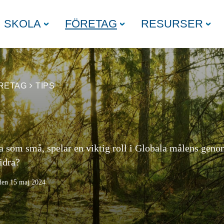
SKOLA
FÖRETAG
RESURSER
RETAG
TIPS
ra som små, spelar en viktig roll i Globala målens gen
bidra?
den 15 maj 2024