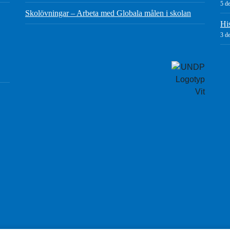
5 d
Skolövningar – Arbeta med Globala målen i skolan
Hi
3 d