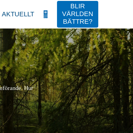
BLIR
VÄRLDEN
AKTUELLT
BÄTTRE?
omförande. Hur