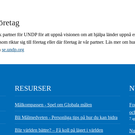
öretag
sk partner för UNDP för att uppnå visionen om att hjälpa länder uppnå e
 som riktar sig till företag eller där företag är vår partner. Läs mer om h
a
se.undp.org
RESURSER
N
Målkompassen - Spel om Globala målen
Fo
oc
Bli Målmedveten - Personliga tips på hur du kan bidra
7 ap
Blir världen bättre? – Få koll på läget i världen
Nu 