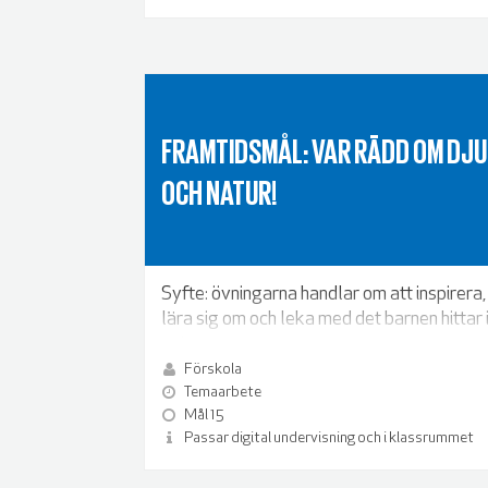
FRAMTIDSMÅL: VAR RÄDD OM DJ
OCH NATUR!
Syfte: övningarna handlar om att inspirera,
lära sig om och leka med det barnen hittar 
naturen.
Förskola
Temaarbete
Mål 15
Passar digital undervisning och i klassrummet