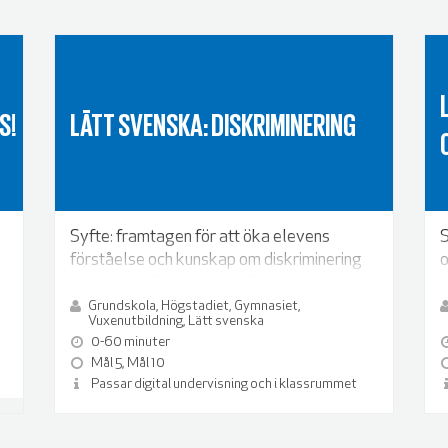
S!
LÄTT SVENSKA: DISKRIMINERING
Syfte: framtagen för att öka elevens
S
förståelse och kunskap om diskriminering
o
genom att diskutera verkliga händelser.
r
Grundskola, Högstadiet, Gymnasiet,
Vuxenutbildning, Lätt svenska
0-60 minuter
Mål 5, Mål 10
Passar digital undervisning och i klassrummet