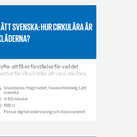
LÄTT SVENSKA: HUR CIRKULÄRA ÄR
KLÄDERNA?
yfte: att få en förståelse för vad det
nnebar för våra kläder att vara cirkulära,
rån hur de ska designas till hur de ska
tervinnas.
Grundskola, Högstadiet, Vuxenutbildning, Lätt
svenska
0-60 minuter
Mål 12
Passar digital undervisning och i klassrummet