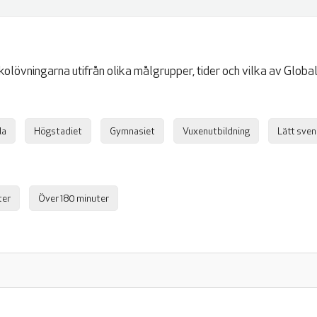
olövningarna utifrån olika målgrupper, tider och vilka av Global
la
Högstadiet
Gymnasiet
Vuxenutbildning
Lätt sve
ter
Över 180 minuter