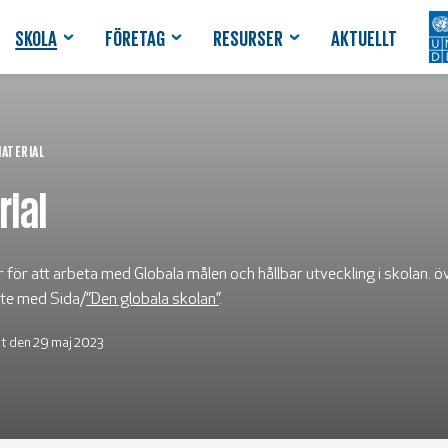
SKOLA
FÖRETAG
RESURSER
AKTUELLT
ATERIAL
ial
r för att arbeta med Globala målen och hållbar utveckling i skolan. ö
te med Sida/
”Den globala skolan”
.
 den 29 maj 2023