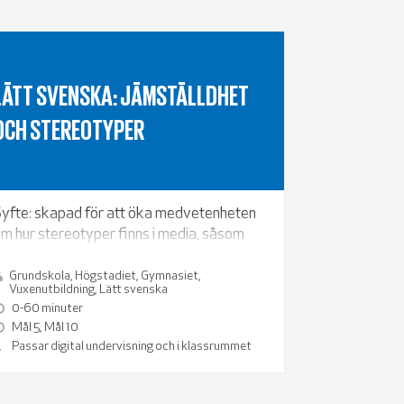
LÄTT SVENSKA: JÄMSTÄLLDHET
OCH STEREOTYPER
yfte: skapad för att öka medvetenheten
m hur stereotyper finns i media, såsom
eklamfilmer, och hur det påverkar oss.
Grundskola, Högstadiet, Gymnasiet,
Vuxenutbildning, Lätt svenska
0-60 minuter
Mål 5, Mål 10
Passar digital undervisning och i klassrummet