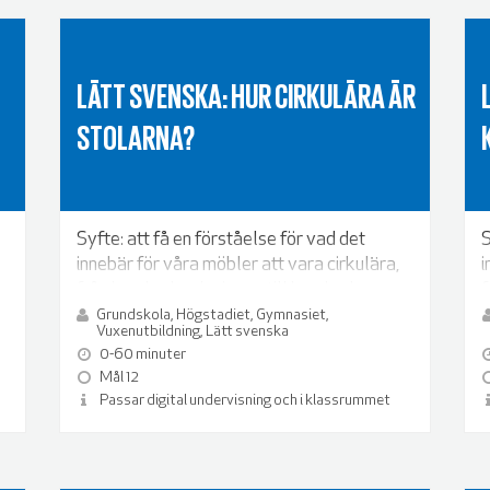
LÄTT SVENSKA: HUR CIRKULÄRA ÄR
STOLARNA?
Syfte: att få en förståelse för vad det
S
innebär för våra möbler att vara cirkulära,
i
från hur de ska designas till hur de ska
f
återvinnas.
å
Grundskola, Högstadiet, Gymnasiet,
Vuxenutbildning, Lätt svenska
0-60 minuter
Mål 12
Passar digital undervisning och i klassrummet