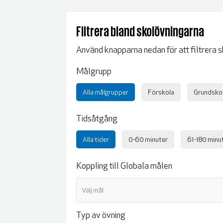
Filtrera bland skolövningarna
Använd knapparna nedan för att filtrera sk
Målgrupp
Alla målgrupper
Förskola
Grundsko
Tidsåtgång
Alla tider
0-60 minuter
61-180 minu
Koppling till Globala målen
Typ av övning