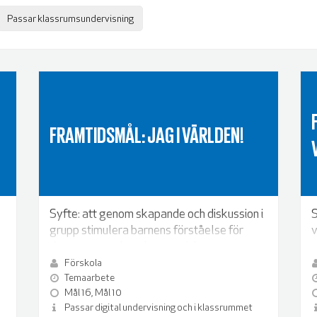
Passar klassrumsundervisning
FRAMTIDSMÅL: JAG I VÄRLDEN!
Syfte: att genom skapande och diskussion i
S
grupp stimulera barnens förståelse för
v
deras egen och andra människors
s
förhållanden i världen.
Förskola
Temaarbete
Mål 16, Mål 10
Passar digital undervisning och i klassrummet