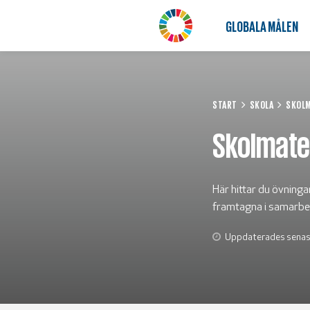
GLOBALA MÅLEN
START
SKOLA
SKOLM
Skolmater
Här hittar du övninga
framtagna i samarbe
Uppdaterades senast