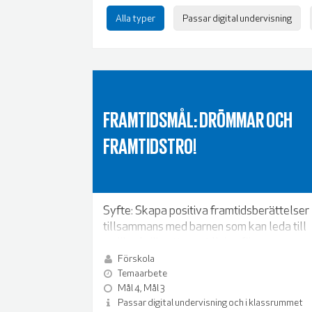
Alla typer
Passar digital undervisning
FRAMTIDSMÅL: DRÖMMAR OCH
FRAMTIDSTRO!
Syfte: Skapa positiva framtidsberättelser
tillsammans med barnen som kan leda till
en ökad vilja att ta ställning för
och agera i samhällsfrågor.
Förskola
Temaarbete
Mål 4, Mål 3
Passar digital undervisning och i klassrummet