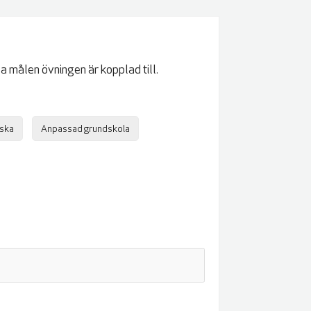
a målen övningen är kopplad till.
nska
Anpassad grundskola