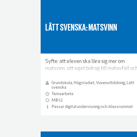
LÄTT SVENSKA: MATSVINN
Syfte: att eleven ska lära sig mer om
matsvinn, sitt eget bidrag till matavfall oc
hantering av matsvinn.
Grundskola, Högstadiet, Vuxenutbildning, Lätt
svenska
Temaarbete
Mål 12
Passar digital undervisning och i klassrummet