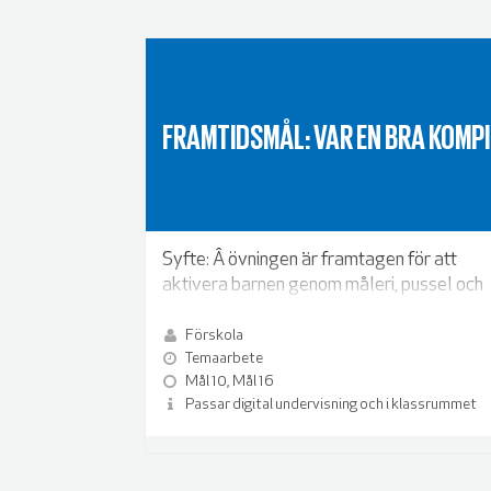
FRAMTIDSMÅL: VAR EN BRA KOMPI
Syfte: Â övningen är framtagen för att
aktivera barnen genom måleri, pussel och
lek och få dem att fundera över sina
relationer.
Förskola
Temaarbete
Mål 10, Mål 16
Passar digital undervisning och i klassrummet