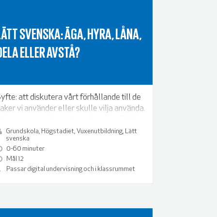
LÄTT SVENSKA: ÄGA, HYRA, LÅNA,
DELA ELLER AVSTÅ?
yfte: att diskutera vårt förhållande till de
aker vi använder eller skulle vilja använda.
ehöver vi verkligen äga våra saker? Vilka
aker är smarta att hyra eller dela på? Vad
Grundskola, Högstadiet, Vuxenutbildning, Lätt
svenska
an du leva utan?
0-60 minuter
Mål 12
Passar digital undervisning och i klassrummet