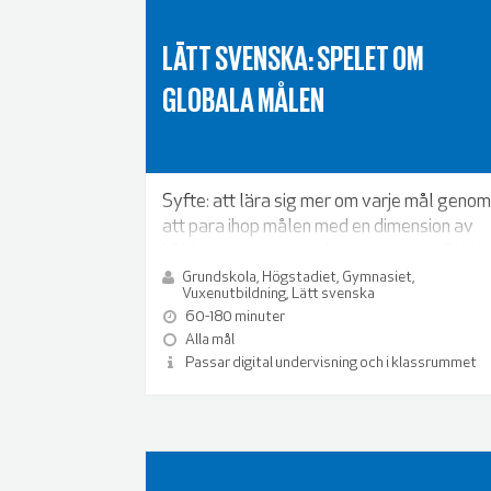
LÄTT SVENSKA: SPELET OM
GLOBALA MÅLEN
Syfte: att lära sig mer om varje mål genom
att para ihop målen med en dimension av
hållbar utveckling och argumentera för sin
åsikt.
Grundskola, Högstadiet, Gymnasiet,
Vuxenutbildning, Lätt svenska
60-180 minuter
Alla mål
Passar digital undervisning och i klassrummet