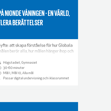
PÅ NIONDE VÅNINGEN - EN VÄRLD,
FLERA BERÄTTELSER
yfte: att skapa förståelse för hur Globala
ålen berör alla, hur målen hänger ihop och
tt alla kan vara med och påverka.
Högstadiet, Gymnasiet
30-60 minuter
Mål 1, Mål 10, Alla mål
Passar digital undervisning och i klassrummet