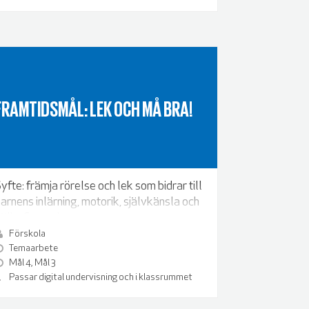
FRAMTIDSMÅL: LEK OCH MÅ BRA!
yfte: främja rörelse och lek som bidrar till
arnens inlärning, motorik, självkänsla och
älbefinnande.
Förskola
Temaarbete
Mål 4, Mål 3
Passar digital undervisning och i klassrummet