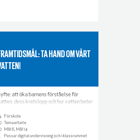
FRAMTIDSMÅL: TA HAND OM VÅRT
VATTEN!
yfte: att öka barnens förståelse för
atten, dess kretslopp och hur vatten beter
ig i olika former.
Förskola
Temaarbete
Mål 6, Mål 14
Passar digital undervisning och i klassrummet