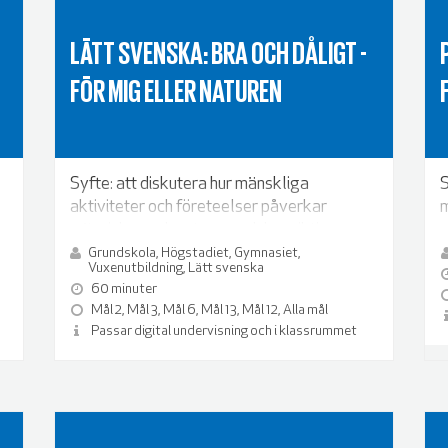
LÄTT SVENSKA: BRA OCH DÅLIGT -
FÖR MIG ELLER NATUREN
Syfte: att diskutera hur mänskliga
S
aktiviteter och företeelser påverkar
m
människan och naturen, och hur viktiga
a
dessa är för människan i relation till hur de
Grundskola, Högstadiet, Gymnasiet,
Vuxenutbildning, Lätt svenska
påverkar naturen.
60 minuter
Mål 2, Mål 3, Mål 6, Mål 13, Mål 12, Alla mål
Passar digital undervisning och i klassrummet