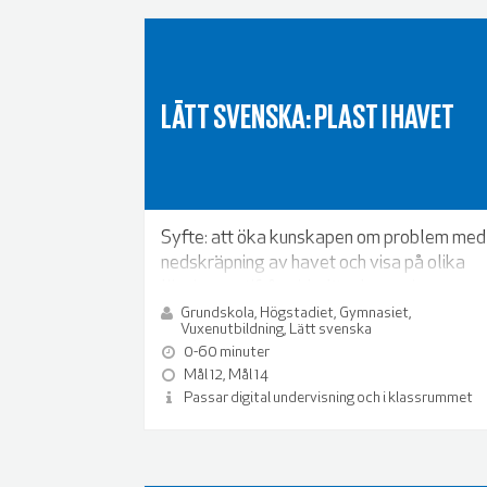
LÄTT SVENSKA: PLAST I HAVET
Syfte: att öka kunskapen om problem med
nedskräpning av havet och visa på olika
lösningar utifrån cirkulär ekonomi.
Grundskola, Högstadiet, Gymnasiet,
Vuxenutbildning, Lätt svenska
0-60 minuter
Mål 12, Mål 14
Passar digital undervisning och i klassrummet