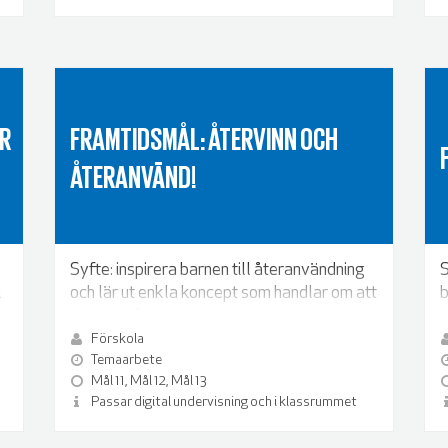
UR
FRAMTIDSMÅL: ÅTERVINN OCH
ÅTERANVÄND!
Syfte: inspirera barnen till återanvändning
S
i
och lär ut enkla koncept som handlar om att
b
ta vara på naturens resurser.
v
Förskola
Temaarbete
Mål 11, Mål 12, Mål 13
Passar digital undervisning och i klassrummet