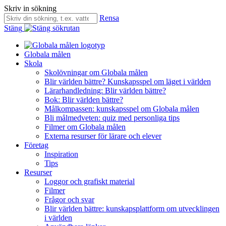
Skriv in sökning
Rensa
Stäng
Globala målen
Skola
Skolövningar om Globala målen
Blir världen bättre? Kunskapsspel om läget i världen
Lärarhandledning: Blir världen bättre?
Bok: Blir världen bättre?
Målkompassen: kunskapsspel om Globala målen
Bli målmedveten: quiz med personliga tips
Filmer om Globala målen
Externa resurser för lärare och elever
Företag
Inspiration
Tips
Resurser
Loggor och grafiskt material
Filmer
Frågor och svar
Blir världen bättre: kunskapsplattform om utvecklingen
i världen