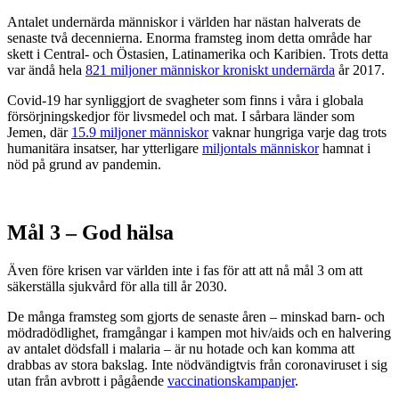
Antalet undernärda människor i världen har nästan halverats de
senaste två decennierna. Enorma framsteg inom detta område har
skett i Central- och Östasien, Latinamerika och Karibien. Trots detta
var ändå hela
821 miljoner människor kroniskt undernärda
år 2017.
Covid-19 har synliggjort de svagheter som finns i våra i globala
försörjningskedjor för livsmedel och mat. I sårbara länder som
Jemen, där
15.9 miljoner människor
vaknar hungriga varje dag trots
humanitära insatser, har ytterligare
miljontals människor
hamnat i
nöd på grund av pandemin.
Mål 3 – God hälsa
Även före krisen var världen inte i fas för att att nå mål 3 om att
säkerställa sjukvård för alla till år 2030.
De många framsteg som gjorts de senaste åren – minskad barn- och
mödradödlighet, framgångar i kampen mot hiv/aids och en halvering
av antalet dödsfall i malaria – är nu hotade och kan komma att
drabbas av stora bakslag. Inte nödvändigtvis från coronaviruset i sig
utan från avbrott i pågående
vaccinationskampanjer
.