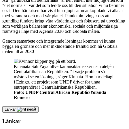
Att “gå tillbaka till det normala" är helt enkelt inte möjligt eftersom
"det normala" var det som ledde oss till den situation vi nu befinner
oss i. Den här krisen har visat hur djupt sammankopplade vi alla är
med varandra och med vår planet. Pandemin tvingar oss att
grundligt fundera kring våra värderingar och fokusera på utveckling
som verkligen balanserar ekonomiska, sociala och miljömässiga
framsteg i linje med Agenda 2030 och Globala målen.
Genom samarbete och integrerade lösningar kommer vi kunna
bygga en grönare och mer inkluderande framtid och nå Globala
målen till år 2030
Kinanata Sali Yaya tillverkar ansiktsmasker i sin ateljé i
Centralafrikanska Republiken. "I varje problem så
måste vi se en lösning", säger Kinnata. Hon har deltagit
i Ezingo, ett projekt som UNDP driver för unga
entreprenörer i Centralafrikanska Republiken.
Foto: UNDP Central African Republic/Yolanda
Romero
Länkar
Länkar