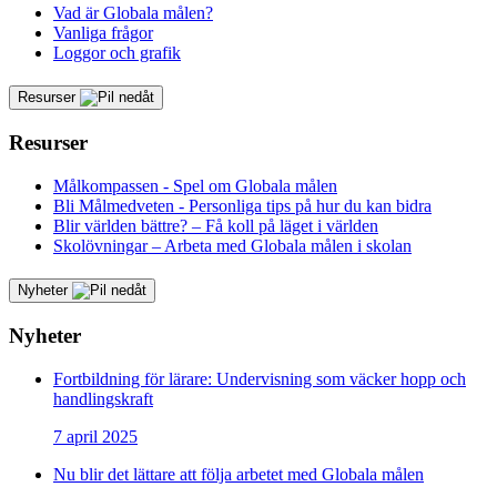
Vad är Globala målen?
Vanliga frågor
Loggor och grafik
Resurser
Resurser
Målkompassen - Spel om Globala målen
Bli Målmedveten - Personliga tips på hur du kan bidra
Blir världen bättre? – Få koll på läget i världen
Skolövningar – Arbeta med Globala målen i skolan
Nyheter
Nyheter
Fortbildning för lärare: Undervisning som väcker hopp och
handlingskraft
7 april 2025
Nu blir det lättare att följa arbetet med Globala målen