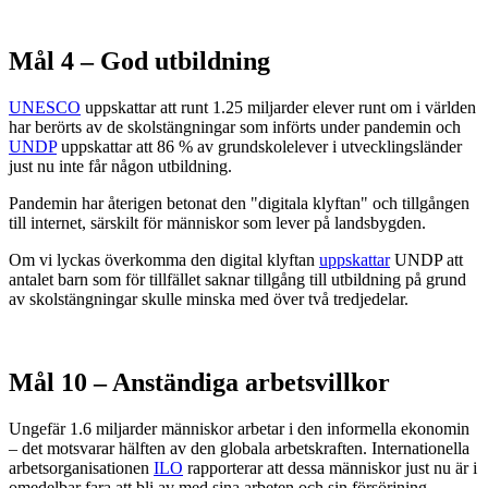
Mål 4 – God utbildning
UNESCO
uppskattar att runt 1.25 miljarder elever runt om i världen
har berörts av de skolstängningar som införts under pandemin och
UNDP
uppskattar att 86 % av grundskolelever i utvecklingsländer
just nu inte får någon utbildning.
Pandemin har återigen betonat den "digitala klyftan" och tillgången
till internet, särskilt för människor som lever på landsbygden.
Om vi lyckas överkomma den digital klyftan
uppskattar
UNDP att
antalet barn som för tillfället saknar tillgång till utbildning på grund
av skolstängningar skulle minska med över två tredjedelar.
Mål 10 – Anständiga arbetsvillkor
Ungefär 1.6 miljarder människor arbetar i den informella ekonomin
– det motsvarar hälften av den globala arbetskraften. Internationella
arbetsorganisationen
ILO
rapporterar att dessa människor just nu är i
omedelbar fara att bli av med sina arbeten och sin försörjning.