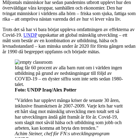
Miljontals människor har sedan pandemins utbrott upplevt hur den
överväldigar våra kroppar, samhällen och ekonomier. Den har
tvingat människor i världens alla hörn – friska som sjuka, fattiga som
rika – att ompröva nästan varenda del av hur vi lever våra liv.
Trots det så har vi bara börjat uppleva omfattningen av effekterna av
Covid-19.
UNDP
uppskattar att global mänsklig utveckling – ett
mått som består av en kombination av utbildning, hälsa och
levnadsstandard – kan minska under år 2020 för första gången sedan
år 1990 då begreppet uppfanns och började mätas.
Idag får 60 procent av alla barn runt om i världen ingen
utbildning på grund av nedstängningar till följd av
COVID-19 – en dyster siffra som inte setts sedan 1980-
talet.
Foto: UNDP Iraq/Alex Potter
"Världen har upplevt många kriser de senaste 30 åren,
inklusive finanskrisen år 2007-2009. Varje kris har varit
ett hårt slag mot mänsklig utveckling men totalt sett så
har utvecklingen ändå gått framåt år för år. Covid-19,
som slagit mot såväl hälsa och utbildning som jobb och
arbeten, kan komma att bryta den trenden."
Achim Steiner, chef för FN:s utvecklingsprogram