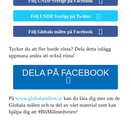
Följ UNDP Sverige på Facebook
BLIR VÄRLDEN BÄTTRE?
Följ UNDP Sverige på Twitter
Följ Globala målen på Facebook
Tycker du att fler borde rösta? Dela detta inlägg
uppmana andra att också rösta!
DELA PÅ FACEBOOK
På
www.globalamålen.se
kan du lära dig mer om de
Globala målen och ta del av vårt material som kan
hjälpa dig att #BliMålmedveten!