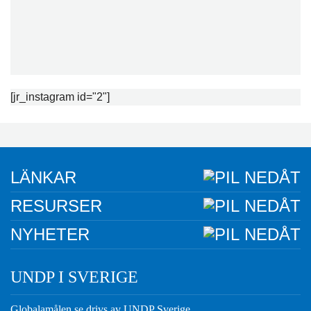
[jr_instagram id="2"]
LÄNKAR
RESURSER
NYHETER
UNDP I SVERIGE
Globalamålen.se drivs av UNDP Sverige