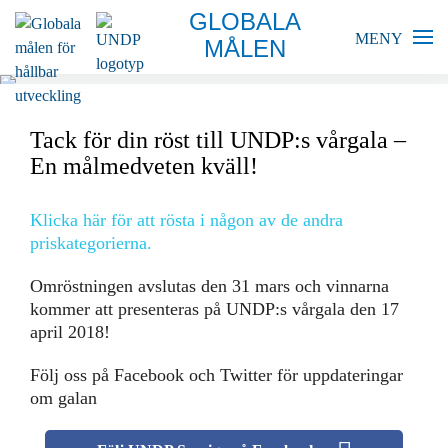
GLOBALA
MENY
MÅLEN
BLIR VÄRLDEN BÄTTRE?
Tack för din röst till UNDP:s vårgala –
En målmedveten kväll!
GLOBALA MÅLEN
SKOLA
Klicka här för att rösta i någon av de andra
priskategorierna.
FÖRETAG
Omröstningen avslutas den 31 mars och vinnarna
kommer att presenteras på UNDP:s vårgala den 17
RESURSER
april 2018!
Följ oss på Facebook och Twitter för uppdateringar
AKTUELLT
om galan