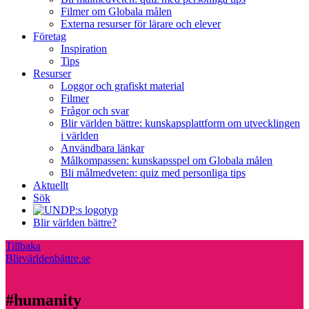
Filmer om Globala målen
Externa resurser för lärare och elever
Företag
Inspiration
Tips
Resurser
Loggor och grafiskt material
Filmer
Frågor och svar
Blir världen bättre: kunskapsplattform om utvecklingen
i världen
Användbara länkar
Målkompassen: kunskapsspel om Globala målen
Bli målmedveten: quiz med personliga tips
Aktuellt
Sök
Blir världen bättre?
Tillbaka
Blirvärldenbättre.se
#humanity