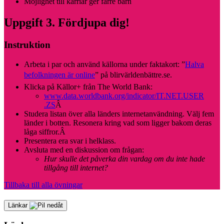
Möjlighet till karriär ger färre barn
Uppgift 3. Fördjupa dig!
Instruktion
Arbeta i par och använd källorna under faktakort: ”
Halva
befolkningen är online
” på
blirvärldenbättre.se
.
Klicka på Källor+ från The World Bank:
www.data.worldbank.org/indicator/IT.NET.USER
.ZS
Â
Studera listan över alla länders internetanvändning. Välj fem
länder i botten. Resonera kring vad som ligger bakom deras
låga siffror.
Â
Presentera era svar i helklass.
Avsluta med en diskussion om frågan:
Hur skulle det påverka din vardag om du inte hade
tillgång till internet?
Tillbaka till alla övningar
Länkar