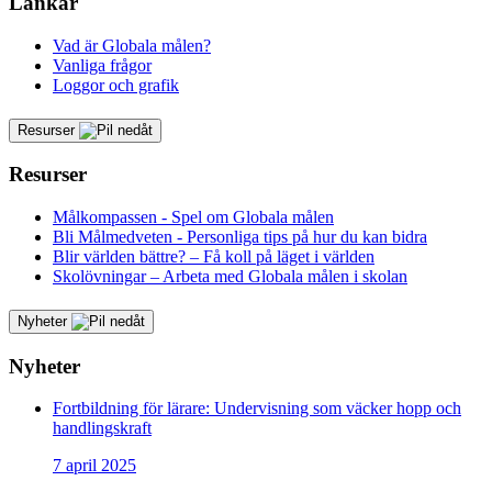
Länkar
Vad är Globala målen?
Vanliga frågor
Loggor och grafik
Resurser
Resurser
Målkompassen - Spel om Globala målen
Bli Målmedveten - Personliga tips på hur du kan bidra
Blir världen bättre? – Få koll på läget i världen
Skolövningar – Arbeta med Globala målen i skolan
Nyheter
Nyheter
Fortbildning för lärare: Undervisning som väcker hopp och
handlingskraft
7 april 2025