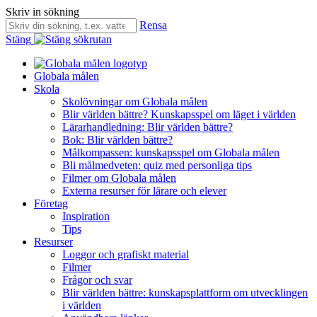
Skriv in sökning
Rensa
Stäng
Globala målen
Skola
Skolövningar om Globala målen
Blir världen bättre? Kunskapsspel om läget i världen
Lärarhandledning: Blir världen bättre?
Bok: Blir världen bättre?
Målkompassen: kunskapsspel om Globala målen
Bli målmedveten: quiz med personliga tips
Filmer om Globala målen
Externa resurser för lärare och elever
Företag
Inspiration
Tips
Resurser
Loggor och grafiskt material
Filmer
Frågor och svar
Blir världen bättre: kunskapsplattform om utvecklingen
i världen