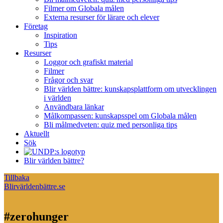
Filmer om Globala målen
Externa resurser för lärare och elever
Företag
Inspiration
Tips
Resurser
Loggor och grafiskt material
Filmer
Frågor och svar
Blir världen bättre: kunskapsplattform om utvecklingen
i världen
Användbara länkar
Målkompassen: kunskapsspel om Globala målen
Bli målmedveten: quiz med personliga tips
Aktuellt
Sök
Blir världen bättre?
Tillbaka
Blirvärldenbättre.se
#zerohunger