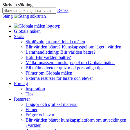
Skriv in sökning
Rensa
Stäng
Globala målen
Skola
Skolövningar om Globala målen
Blir världen bättre? Kunskapsspel om läget i världen
Lärarhandledning: Blir världen bättre?
Bok: Blir världen bättre?
Målkompassen: kunskapsspel om Globala målen
Bli målmedveten: quiz med personliga tips
Filmer om Globala målen
Externa resurser för lärare och elever
Företag
Inspiration
Tips
Resurser
Loggor och grafiskt material
Filmer
Frågor och svar
Blir världen bättre: kunskapsplattform om utvecklingen
i världen