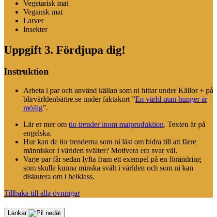
Vegetarisk mat
Vegansk mat
Larver
Insekter
Uppgift 3. Fördjupa dig!
Instruktion
Arbeta i par och använd källan som ni hittar under Källor + på
blirvärldenbättre
.
se
under faktakort ”
En värld utan hunger är
möjlig
”.
Lär er mer om
tio trender inom matproduktion
. Texten är på
engelska.
Hur kan de tio trenderna som ni läst om bidra till att färre
människor i världen svälter? Motivera era svar väl.
Varje par får sedan lyfta fram ett exempel på en förändring
som skulle kunna minska svält i världen och som ni kan
diskutera om i helklass.
Tillbaka till alla övningar
Länkar