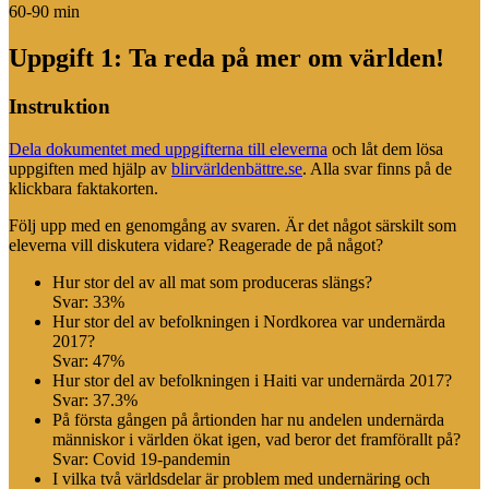
60-90 min
Uppgift 1: Ta reda på mer om världen!
Instruktion
Dela dokumentet med uppgifterna till eleverna
och låt dem lösa
uppgiften med hjälp av
blirvärldenbättre.se
. Alla svar finns på de
klickbara faktakorten.
Följ upp med en genomgång av svaren. Är det något särskilt som
eleverna vill diskutera vidare? Reagerade de på något?
Hur stor del av all mat som produceras slängs?
Svar: 33%
Hur stor del av befolkningen i Nordkorea var undernärda
2017?
Svar: 47%
Hur stor del av befolkningen i Haiti var undernärda 2017?
Svar: 37.3%
På första gången på årtionden har nu andelen undernärda
människor i världen ökat igen, vad beror det framförallt på?
Svar: Covid 19-pandemin
I vilka två världsdelar är problem med undernäring och