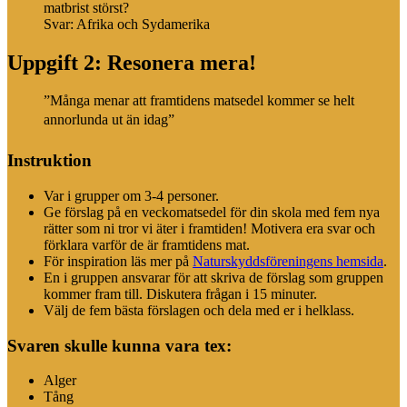
matbrist störst?
Svar: Afrika och Sydamerika
Uppgift 2: Resonera mera!
”Många menar att framtidens matsedel kommer se helt
annorlunda ut än idag”
Instruktion
Var i grupper om 3-4 personer.
Ge förslag på en veckomatsedel för din skola med fem nya
rätter som ni tror vi äter i framtiden! Motivera era svar och
förklara varför de är framtidens mat.
För inspiration läs mer på
Naturskyddsföreningens hemsida
.
En i gruppen ansvarar för att skriva de förslag som gruppen
kommer fram till. Diskutera frågan i 15 minuter.
Välj de fem bästa förslagen och dela med er i helklass.
Svaren skulle kunna vara tex:
Alger
Tång