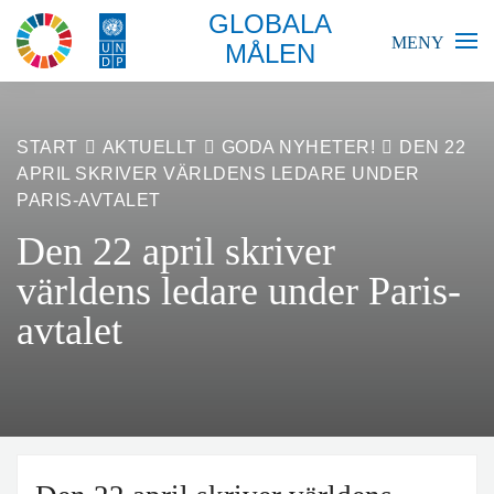
GLOBALA
MENY
MÅLEN
BLIR VÄRLDEN BÄTTRE?
START
AKTUELLT
GODA NYHETER!
DEN 22
APRIL SKRIVER VÄRLDENS LEDARE UNDER
GLOBALA MÅLEN
PARIS-AVTALET
Den 22 april skriver
SKOLA
världens ledare under Paris-
FÖRETAG
avtalet
RESURSER
AKTUELLT