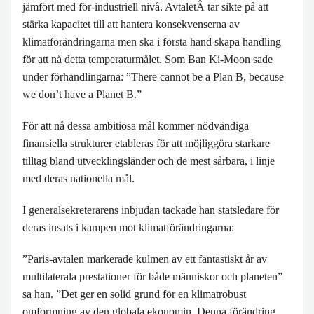
jämfört med för-industriell nivå. AvtaletÂ tar sikte på att
stärka kapacitet till att hantera konsekvenserna av
klimatförändringarna men ska i första hand skapa handling
för att nå detta temperaturmålet. Som Ban Ki-Moon sade
under förhandlingarna: ”There cannot be a Plan B, because
we don’t have a Planet B.”
För att nå dessa ambitiösa mål kommer nödvändiga
finansiella strukturer etableras för att möjliggöra starkare
tilltag bland utvecklingsländer och de mest sårbara, i linje
med deras nationella mål.
I generalsekreterarens inbjudan tackade han statsledare för
deras insats i kampen mot klimatförändringarna:
”Paris-avtalen markerade kulmen av ett fantastiskt år av
multilaterala prestationer för både människor och planeten”
sa han. ”Det ger en solid grund för en klimatrobust
omformning av den globala ekonomin. Denna förändring