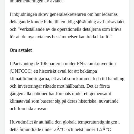
implementeringen av avtalet.
BLIR VÄRLDEN BÄTTRE?
I inbjudningen skrev generalsekreteraren om hur ledarnas
deltagande kunde bidra till en tidig sjösättning av Parisavtalet
och ”verkställande av de operationella detaljerna som krävs
för att de nya avtalens bestämmelser kan träda i kraft.”
Om avtalet
I Paris antog de 196 parterna under FN:s ramkonvention
(UNFCCC) ett historiskt avtal för att bekämpa
klimatförändringarna, ett avtal som kommer leda till handling
och investeringar riktade mot hållbarhet. Det är första
gången alla nationer har förenats under ett gemensamt
klimatavtal som baserar sig på deras historiska, nuvarande
och framtida ansvar.
Huvudmålet är att hålla den globala temperaturstigningen i
detta århundrade under 2Â°C och helst under 1,5Â°C