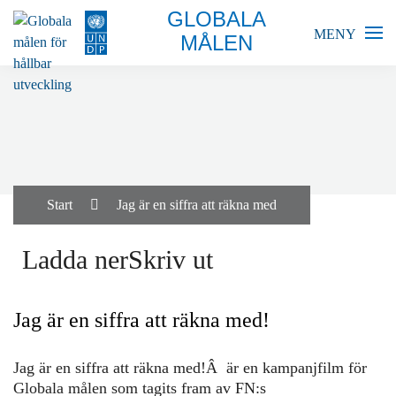
GLOBALA
MENY
MÅLEN
BLIR VÄRLDEN BÄTTRE?
GLOBALA MÅLEN
SKOLA
Start
Jag är en siffra att räkna med
FÖRETAG
Ladda nerSkriv ut
RESURSER
Jag är en siffra att räkna med!
AKTUELLT
Jag är en siffra att räkna med!Â är en kampanjfilm för
Globala målen som tagits fram av FN:s