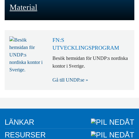
Material
FN:S
UTVECKLINGSPROGRAM
Besök hemsidan för UNDP:s nordiska
kontor i Sverige.
Gå till UNDP.se »
LÄNKAR
RESURSER