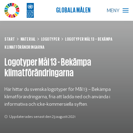
GLOBALA MÅLEN
MENY
BLIR VÄRLDEN BÄTTRE?
START
MATERIAL
LOGOTYPER
LOGOTYPER MÅL 13 – BEKÄMPA
KLIMATFÖRÄNDRINGARNA
GLOBALA MÅLEN
Logotyper Mål 13 - Bekämpa
SKOLA
klimatförändringarna
FÖRETAG
Här hittar du svenska logotyper för Mål 13 – Bekämpa
RESURSER
klimatförändringarna, fria att ladda ned och använda i
informativa och icke-kommersiella syften.
AKTUELLT
Uppdaterades senast den 23 augusti 2021