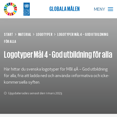
GLOBALA MÅLEN
MENY
BLIR VÄRLDEN BÄTTRE?
START
MATERIAL
LOGOTYPER
LOGOTYPER MÅL 4 – GOD UTBILDNING
FÖR ALLA
GLOBALA MÅLEN
Logotyper Mål 4 - God utbildning för alla
SKOLA
Här hittar du svenska logotyper för Mål 4Â – God utbildning
FÖRETAG
för alla, fria att ladda ned och använda i informativa och icke-
kommersiella syften.
RESURSER
Uppdaterades senast den 1 mars 2023
AKTUELLT