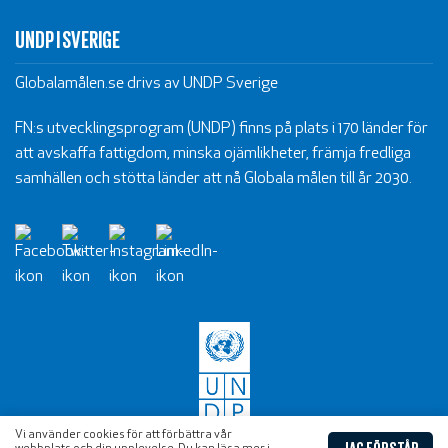
UNDP I SVERIGE
Globalamålen.se drivs av UNDP Sverige
FN:s utvecklingsprogram (UNDP) finns på plats i 170 länder för
att avskaffa fattigdom, minska ojämlikheter, främja fredliga
samhällen och stötta länder att nå Globala målen till år 2030.
Vi använder cookies för att förbättra vår
JAG FÖRSTÅR