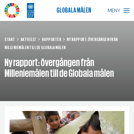
GLOBALA MÅLEN
MENY
BLIR VÄRLDEN BÄTTRE?
START
AKTUELLT
RAPPORTER
NY RAPPORT: ÖVERGÅNGEN FRÅN
MILLENIEMÅLEN TILL DE GLOBALA MÅLEN
GLOBALA MÅLEN
Ny rapport: övergången från
SKOLA
Milleniemålen till de Globala målen
FÖRETAG
RESURSER
AKTUELLT