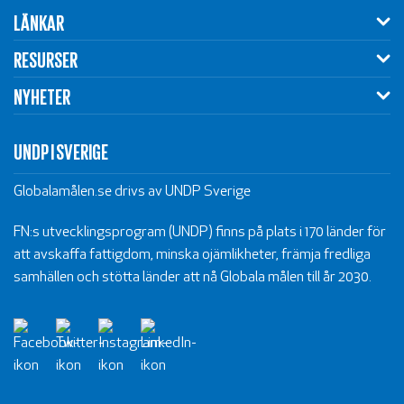
LÄNKAR
RESURSER
NYHETER
UNDP I SVERIGE
Globalamålen.se drivs av UNDP Sverige
FN:s utvecklingsprogram (UNDP) finns på plats i 170 länder för
att avskaffa fattigdom, minska ojämlikheter, främja fredliga
samhällen och stötta länder att nå Globala målen till år 2030.