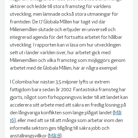
aktörer och ledde till stora framsteg för världens
BLIR VÄRLDEN BÄTTRE?
utveckling, men lämnade också stora utmaningar för
framtiden. De 17 Globala Målen har tagit vid där
Milleniemålen slutade och erbjuder en universell och
integrerad agenda för det fortsatta arbetet för hållbar
utveckling. I rapporten kan vi läsa om hur utvecklingen
sett ut i länder världen över, hur arbetet gick med
Milleniemålen och vilka framsteg som möjliggörs genom
arbetet med de Globala Målen, här är några exempel:
I Colombia har nästan 3,5 miljoner lyfts ur extrem
fattigdom bara sedan år 2002. Fantastiska framsteg har
gjorts, något som förhoppningsvis leder till att landet kan
accelerera sitt arbete med att säkra en fredlig lösning på
den långvariga konflikten som länge plågat landet (
Mål
16
), eller med att se till att många som arbetar inom den
informella sektorn ges tillgång till säkra jobb och
anställningsvillkor (
Mål 8
).