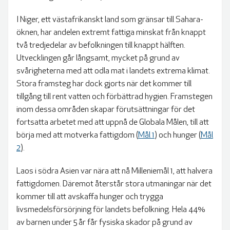
I Niger, ett västafrikanskt land som gränsar till Sahara-
öknen, har andelen extremt fattiga minskat från knappt
två tredjedelar av befolkningen till knappt hälften.
Utvecklingen går långsamt, mycket på grund av
svårigheterna med att odla mat i landets extrema klimat.
Stora framsteg har dock gjorts när det kommer till
tillgång till rent vatten och förbättrad hygien. Framstegen
inom dessa områden skapar förutsättningar för det
fortsatta arbetet med att uppnå de Globala Målen, till att
börja med att motverka fattigdom (
Mål 1
) och hunger (
Mål
2
).
Laos i södra Asien var nära att nå Milleniemål 1, att halvera
fattigdomen. Däremot återstår stora utmaningar när det
kommer till att avskaffa hunger och trygga
livsmedelsförsörjning för landets befolkning. Hela 44%
av barnen under 5 år får fysiska skador på grund av