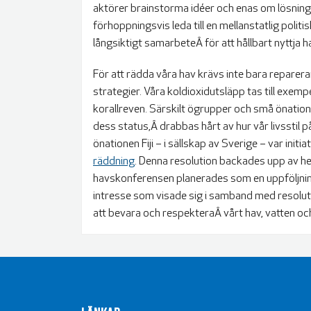
aktörer brainstorma idéer och enas om lösning
förhoppningsvis leda till en mellanstatlig poli
långsiktigt samarbeteÂ för att hållbart nyttja 
För att rädda våra hav krävs inte bara repare
strategier. Våra koldioxidutsläpp tas till exempe
korallreven. Särskilt ögrupper och små önati
dess status,Â
drabbas hårt av hur vår livsstil 
önationen Fiji – i sällskap av Sverige – var initi
räddning
. Denna resolution backades upp av he
havskonferensen planerades som en uppföljni
intresse som visade sig i samband med resolu
att bevara och respekteraÂ vårt hav, vatten oc