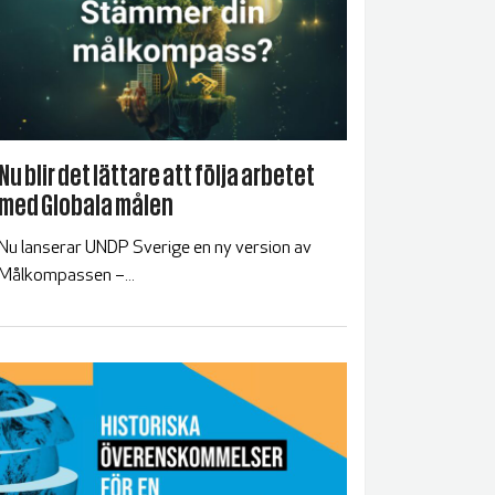
Nu blir det lättare att följa arbetet
med Globala målen
Nu lanserar UNDP Sverige en ny version av
Målkompassen –...