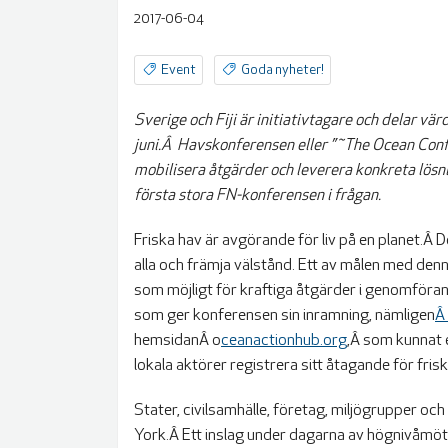
2017-06-04
Event
Goda nyheter!
Sverige och Fiji är initiativtagare och delar vä
juni.Â Havskonferensen eller ”˜The Ocean Confe
mobilisera åtgärder och leverera konkreta lösn
första stora FN-konferensen i frågan.
Friska hav är avgörande för liv på en planet.Â
alla och främja välstånd. Ett av målen med de
som möjligt för kraftiga åtgärder i genomförand
som ger konferensen sin inramning, nämligen
Â
hemsidanÂ o
ceanactionhub.org
,Â som kunnat 
lokala aktörer registrera sitt åtagande för fris
Stater, civilsamhälle, företag, miljögrupper o
York.
Â Ett inslag under dagarna av högnivåm