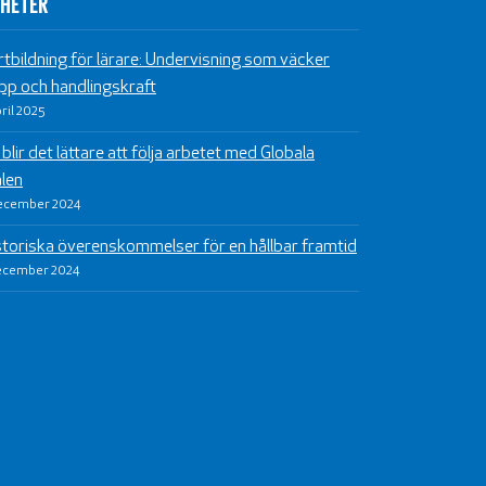
HETER
rtbildning för lärare: Undervisning som väcker
pp och handlingskraft
pril 2025
blir det lättare att följa arbetet med Globala
len
ecember 2024
storiska överenskommelser för en hållbar framtid
ecember 2024