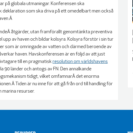
ar på globala utmaningar. Konferensen ska
tisk deklaration som ska driva på ett omedelbart men också
haven.Â
randeÂ åtgärder, utan framförallt genomtänkta preventiva
l upp av haven och bildar kolsyra. Kolsyra förstör i sin tur
oner som är omringade av vatten och därmed beroende av
påverkar haven. Havskonferensen är en följd av att just
ativtagare till en pragmatisk
resolution om världshavens
la 90 länder och antogs av FN. Den annalkande
ngsmekanism tidigt, vilket omfamnarÂ det enorma
tionen.Â
Tiden är nu inne för att gå från ord till handling för
h marina resurser.