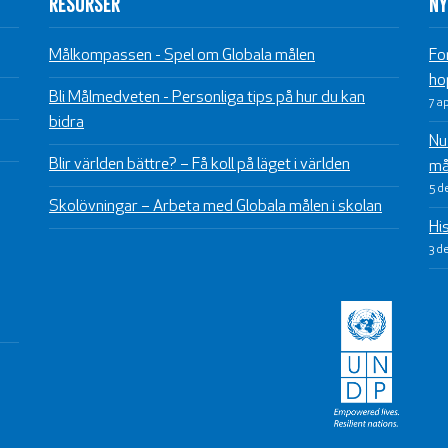
RESURSER
NY
Målkompassen - Spel om Globala målen
Fo
ho
Bli Målmedveten - Personliga tips på hur du kan
7 a
bidra
Nu 
Blir världen bättre? – Få koll på läget i världen
må
5 d
Skolövningar – Arbeta med Globala målen i skolan
Hi
3 d