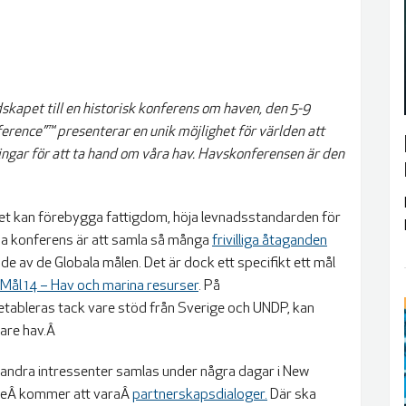
rdskapet till en historisk konferens om haven, den 5-9
rence”™ presenterar en unik möjlighet för världen att
ingar för att ta hand om våra hav. Havskonferensen är den
 Det kan förebygga fattigdom, höja levnadsstandarden för
nna konferens är att samla så många
frivilliga åtaganden
e av de Globala målen. Det är dock ett specifikt ett mål
 Mål 14 – Hav och marina resurser
. På
etableras tack vare stöd från Sverige och UNDP, kan
kare hav.Â
ch andra intressenter samlas under några dagar i New
öteÂ kommer att varaÂ
partnerskapsdialoger.
Där ska