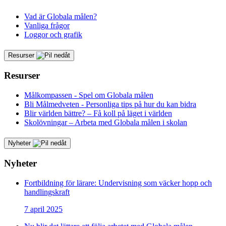
Vad är Globala målen?
Vanliga frågor
Loggor och grafik
Resurser
Resurser
Målkompassen - Spel om Globala målen
Bli Målmedveten - Personliga tips på hur du kan bidra
Blir världen bättre? – Få koll på läget i världen
Skolövningar – Arbeta med Globala målen i skolan
Nyheter
Nyheter
Fortbildning för lärare: Undervisning som väcker hopp och
handlingskraft
7 april 2025