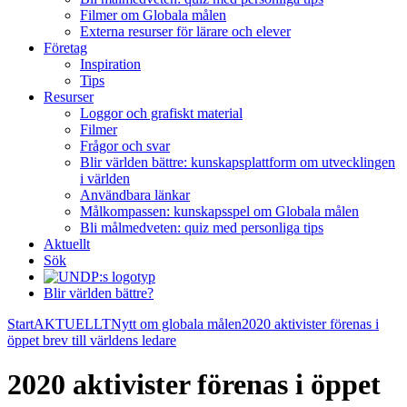
Filmer om Globala målen
Externa resurser för lärare och elever
Företag
Inspiration
Tips
Resurser
Loggor och grafiskt material
Filmer
Frågor och svar
Blir världen bättre: kunskapsplattform om utvecklingen
i världen
Användbara länkar
Målkompassen: kunskapsspel om Globala målen
Bli målmedveten: quiz med personliga tips
Aktuellt
Sök
Blir världen bättre?
Start
AKTUELLT
Nytt om globala målen
2020 aktivister förenas i
öppet brev till världens ledare
2020 aktivister förenas i öppet