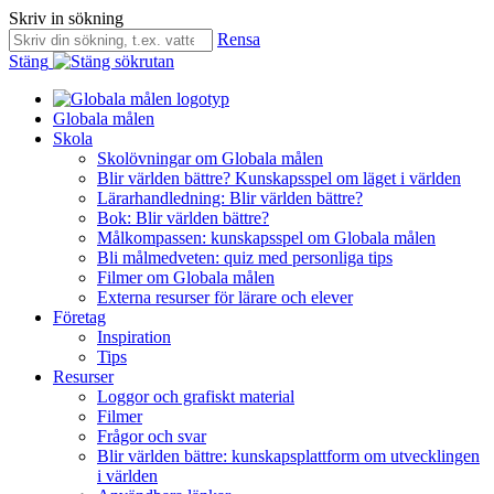
Skriv in sökning
Rensa
Stäng
Globala målen
Skola
Skolövningar om Globala målen
Blir världen bättre? Kunskapsspel om läget i världen
Lärarhandledning: Blir världen bättre?
Bok: Blir världen bättre?
Målkompassen: kunskapsspel om Globala målen
Bli målmedveten: quiz med personliga tips
Filmer om Globala målen
Externa resurser för lärare och elever
Företag
Inspiration
Tips
Resurser
Loggor och grafiskt material
Filmer
Frågor och svar
Blir världen bättre: kunskapsplattform om utvecklingen
i världen