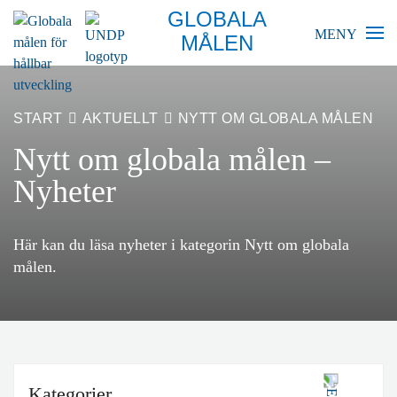
GLOBALA
MENY
MÅLEN
BLIR VÄRLDEN BÄTTRE?
START
AKTUELLT
NYTT OM GLOBALA MÅLEN
GLOBALA MÅLEN
Nytt om globala målen –
Nyheter
SKOLA
FÖRETAG
Här kan du läsa nyheter i kategorin Nytt om globala
målen.
RESURSER
AKTUELLT
Kategorier