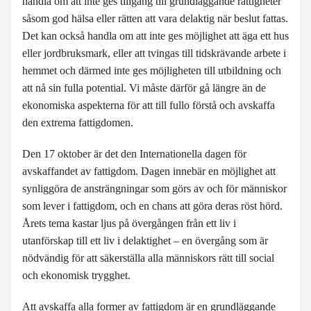
handla om att inte ges tillgång till grundläggande rättigheter
såsom god hälsa eller rätten att vara delaktig när beslut fattas.
Det kan också handla om att inte ges möjlighet att äga ett hus
eller jordbruksmark, eller att tvingas till tidskrävande arbete i
hemmet och därmed inte ges möjligheten till utbildning och
att nå sin fulla potential. Vi måste därför gå längre än de
ekonomiska aspekterna för att till fullo förstå och avskaffa
den extrema fattigdomen.
Den 17 oktober är det den Internationella dagen för
avskaffandet av fattigdom. Dagen innebär en möjlighet att
synliggöra de ansträngningar som görs av och för människor
som lever i fattigdom, och en chans att göra deras röst hörd.
Årets tema kastar ljus på övergången från ett liv i
utanförskap till ett liv i delaktighet – en övergång som är
nödvändig för att säkerställa alla människors rätt till social
och ekonomisk trygghet.
Att avskaffa alla former av fattigdom är en grundläggande