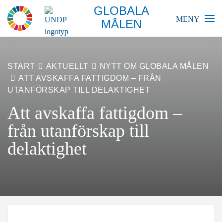
GLOBALA
MENY
MÅLEN
BLIR VÄRLDEN BÄTTRE?
START
AKTUELLT
NYTT OM GLOBALA MÅLEN
ATT AVSKAFFA FATTIGDOM – FRÅN
GLOBALA MÅLEN
UTANFÖRSKAP TILL DELAKTIGHET
Att avskaffa fattigdom –
SKOLA
från utanförskap till
FÖRETAG
delaktighet
RESURSER
AKTUELLT