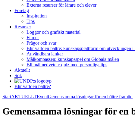
Externa resurser för lärare och elever
Företag
Inspiration
Tips
Resurser
Loggor och grafiskt material
Filmer
Frågor och svar
Blir världen bättre: kunskapsplattform om utvecklingen i
Användbara länkar
Målkompassen: kunskapsspel om Globala målen
Bli målmedveten: quiz med personliga tips
Aktuellt
Sök
Blir världen bättre?
Start
AKTUELLT
Event
Gemensamma lösningar för en bättre framtid
Gemensamma lösningar för en b