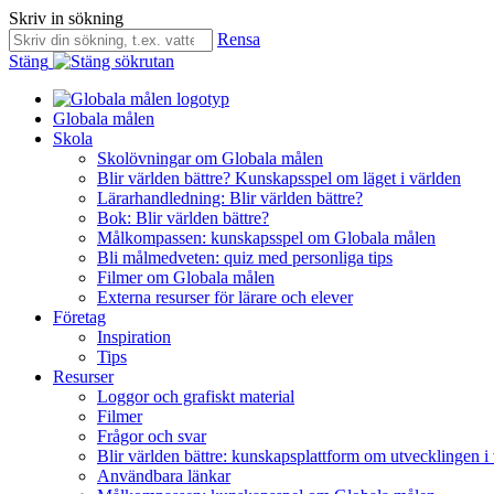
Skriv in sökning
Rensa
Stäng
Globala målen
Skola
Skolövningar om Globala målen
Blir världen bättre? Kunskapsspel om läget i världen
Lärarhandledning: Blir världen bättre?
Bok: Blir världen bättre?
Målkompassen: kunskapsspel om Globala målen
Bli målmedveten: quiz med personliga tips
Filmer om Globala målen
Externa resurser för lärare och elever
Företag
Inspiration
Tips
Resurser
Loggor och grafiskt material
Filmer
Frågor och svar
Blir världen bättre: kunskapsplattform om utvecklingen i
Användbara länkar