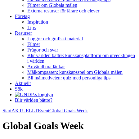
Filmer om Globala målen
Externa resurser för lärare och elever
Företag
Inspiration
Tips
Resurser
Loggor och grafiskt material
Filmer
Frågor och svar
Blir världen bättre: kunskapsplattform om utvecklingen
i världen
Användbara länkar
Målkompassen: kunskapsspel om Globala målen
Bli målmedveten: quiz med personliga tips
Aktuellt
Sök
Blir världen bättre?
Start
AKTUELLT
Event
Global Goals Week
Global Goals Week