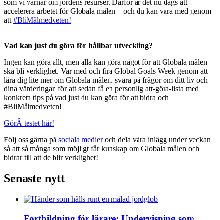
som vi värnar om jordens resurser. Därför är det nu dags att
accelerera arbetet för Globala målen – och du kan vara med genom
att
#BliMålmedveten!
Vad kan just du göra för hållbar utveckling?
Ingen kan göra allt, men alla kan göra något för att Globala målen
ska bli verklighet. Var med och fira Global Goals Week genom att
lära dig lite mer om Globala målen, svara på frågor om ditt liv och
dina värderingar, för att sedan få en personlig att-göra-lista med
konkreta tips på vad just du kan göra för att bidra och
#BliMålmedveten!
GörÂ testet här!
Följ oss gärna på
sociala medier
och dela våra inlägg under veckan
så att så många som möjligt får kunskap om Globala målen och
bidrar till att de blir verklighet!
Senaste nytt
Fortbildning för lärare: Undervisning som