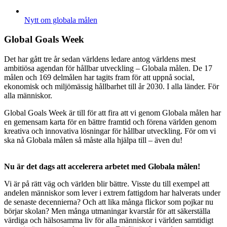
Nytt om globala målen
Global Goals Week
Det har gått tre år sedan världens ledare antog världens mest
ambitiösa agendan för hållbar utveckling – Globala målen. De 17
målen och 169 delmålen har tagits fram för att uppnå social,
ekonomisk och miljömässig hållbarhet till år 2030. I alla länder. För
alla människor.
Global Goals Week är till för att fira att vi genom Globala målen har
en gemensam karta för en bättre framtid och förena världen genom
kreativa och innovativa lösningar för hållbar utveckling. För om vi
ska nå Globala målen så måste alla hjälpa till – även du!
Nu är det dags att accelerera arbetet med Globala målen!
Vi är på rätt väg och världen blir bättre. Visste du till exempel att
andelen människor som lever i extrem fattigdom har halverats under
de senaste decennierna? Och att lika många flickor som pojkar nu
börjar skolan? Men många utmaningar kvarstår för att säkerställa
värdiga och hälsosamma liv för alla människor i världen samtidigt