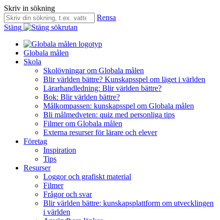
Skriv in sökning
Rensa
Stäng
Globala målen
Skola
Skolövningar om Globala målen
Blir världen bättre? Kunskapsspel om läget i världen
Lärarhandledning: Blir världen bättre?
Bok: Blir världen bättre?
Målkompassen: kunskapsspel om Globala målen
Bli målmedveten: quiz med personliga tips
Filmer om Globala målen
Externa resurser för lärare och elever
Företag
Inspiration
Tips
Resurser
Loggor och grafiskt material
Filmer
Frågor och svar
Blir världen bättre: kunskapsplattform om utvecklingen
i världen