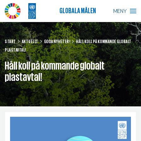
GLOBALA MÅLEN
MENY
BLIR VÄRLDEN BÄTTRE?
START
AKTUELLT
GODA NYHETER!
HÅLL KOLL PÅ KOMMANDE GLOBALT
PLASTAVTAL!
GLOBALA MÅLEN
Håll koll på kommande globalt
SKOLA
plastavtal!
FÖRETAG
RESURSER
AKTUELLT