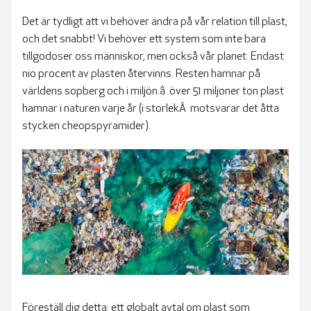
BLIR VÄRLDEN BÄTTRE?
Det är tydligt att vi behöver ändra på vår relation till plast,
och det snabbt! Vi behöver ett system som inte bara
tillgodoser oss människor, men också vår planet. Endast
nio procent av plasten återvinns. Resten hamnar på
världens sopberg och i miljön.â över 51 miljoner ton plast
hamnar i naturen varje år (i storlekÂ motsvarar det åtta
stycken cheopspyramider).
Föreställ dig detta: ett globalt avtal om plast som