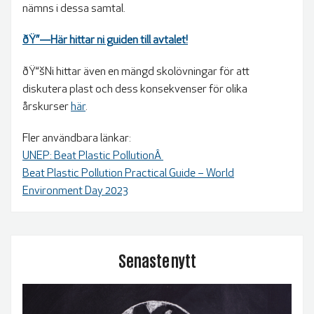
nämns i dessa samtal.
ðŸ”—Här hittar ni guiden till avtalet!
ðŸ“šNi hittar även en mängd skolövningar för att
diskutera plast och dess konsekvenser för olika
årskurser
här
.
Fler användbara länkar:
UNEP: Beat Plastic PollutionÂ
Beat Plastic Pollution Practical Guide – World
Environment Day 2023
Senaste nytt