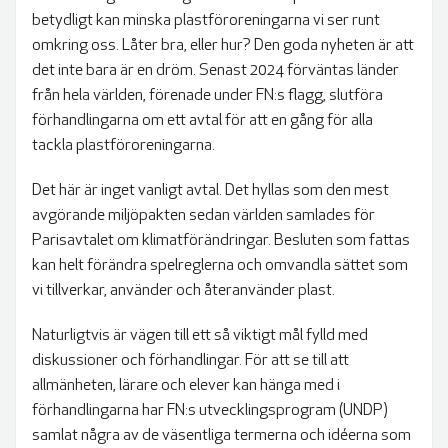
betydligt kan minska plastföroreningarna vi ser runt
omkring oss. Låter bra, eller hur? Den goda nyheten är att
det inte bara är en dröm. Senast 2024 förväntas länder
från hela världen, förenade under FN:s flagg, slutföra
förhandlingarna om ett avtal för att en gång för alla
tackla plastföroreningarna.
Det här är inget vanligt avtal. Det hyllas som den mest
avgörande miljöpakten sedan världen samlades för
Parisavtalet om klimatförändringar. Besluten som fattas
kan helt förändra spelreglerna och omvandla sättet som
vi tillverkar, använder och återanvänder plast.
Naturligtvis är vägen till ett så viktigt mål fylld med
diskussioner och förhandlingar. För att se till att
allmänheten, lärare och elever kan hänga med i
förhandlingarna har FN:s utvecklingsprogram (UNDP)
samlat några av de väsentliga termerna och idéerna som