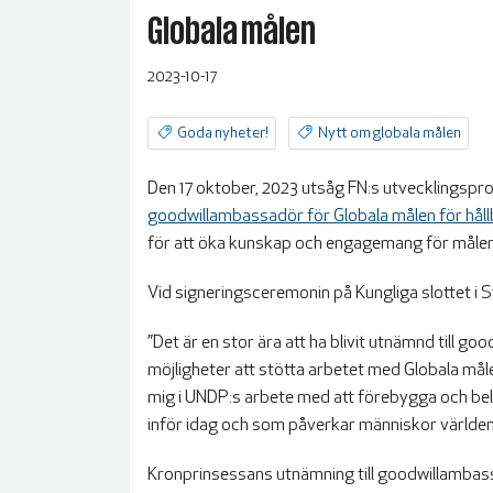
Globala målen
2023-10-17
Goda nyheter!
Nytt om globala målen
Den 17 oktober, 2023 utsåg FN:s utvecklingspro
goodwillambassadör för Globala målen för håll
för att öka kunskap och engagemang för målen 
Vid signeringsceremonin på Kungliga slottet i
”Det är en stor ära att ha blivit utnämnd till 
möjligheter att stötta arbetet med Globala måle
mig i UNDP:s arbete med att förebygga och be
inför idag och som påverkar människor världen ö
Kronprinsessans utnämning till goodwillambas