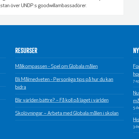
ga listan över UNDP:s goodwillambassadörer.
RESURSER
NY
Målkompassen - Spel om Globala målen
Fo
ho
Bli Målmedveten - Personliga tips på hur du kan
7 a
bidra
Nu 
Blir världen bättre? – Få koll på läget i världen
må
5 d
Skolövningar – Arbeta med Globala målen i skolan
Hi
3 d