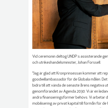
Vid ceremonin deltog UNDP:s assisterande gene
och utrikeshandelsminister, Johan Forssell.
”Jag är glad att Kronprinsessan kommer att rep
goodwillambassadör för de Globala målen. Det ä
bidra till att vända de senaste årens negativa u
genomförandet av Agenda 2030. Vi är en ledand
andra finansieringsformer behövs. Vi arbetar dä
mobilisering av privat kapital till förmån för de