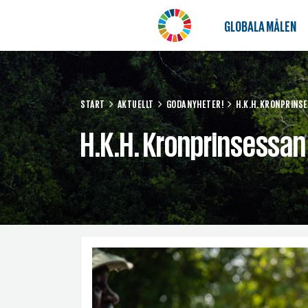
GLOBALA MÅLEN
START
AKTUELLT
GODA NYHETER!
H.K.H. KRONPRINS
H.K.H. Kronprinsessan