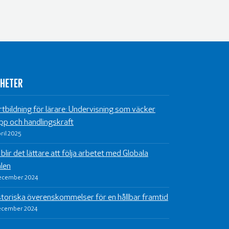
HETER
rtbildning för lärare: Undervisning som väcker
pp och handlingskraft
pril 2025
blir det lättare att följa arbetet med Globala
len
ecember 2024
storiska överenskommelser för en hållbar framtid
ecember 2024