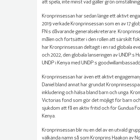
att spela, inte minst vad gäller grön omställning.
Kronprinsessan har sedan länge ett aktivt enga
2019 verkade Kronprinsessan som en av 17 glo
FN:s dåvarande generalsekreterare. Kronprins
målen och fortsätter i den rollen att särskilt f
har Kronprinsessan deltagit i en rad globala
och 2022, den globala lanseringen av UNDP:s H
UNDP i Kenya med UNDP:s goodwillambassadör 
Kronprinsessan har även ett aktivt engageman
Daniel bland annat har grundat Kronprinsesspar
inkludering och hälsa bland barn och unga. Kr
Victorias fond som gör det möjligt för barn oc
sjukdom att få en aktiv fritid och för Gundua F
Kenya.
Kronprinsessan blir nu en del av en utvald gr
välkända namn så som Kronprins Haakon av Nor