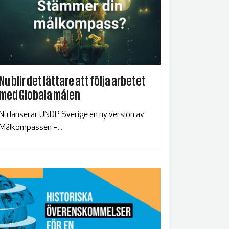
Nu blir det lättare att följa arbetet
med Globala målen
Nu lanserar UNDP Sverige en ny version av
Målkompassen –...