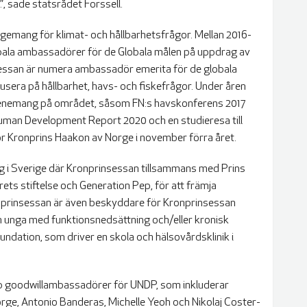
”, sade statsrådet Forssell.
gemang för klimat- och hållbarhetsfrågor. Mellan 2016-
bala ambassadörer för de Globala målen på uppdrag av
essan är numera ambassadör emerita för de globala
okusera på hållbarhet, havs- och fiskefrågor. Under åren
 evenemang på området, såsom FN:s havskonferens 2017
uman Development Report 2020 och en studieresa till
Kronprins Haakon av Norge i november förra året.
g i Sverige där Kronprinsessan tillsammans med Prins
ets stiftelse och Generation Pep, för att främja
onprinsessan är även beskyddare för Kronprinsessan
h unga med funktionsnedsättning och/eller kronisk
oundation, som driver en skola och hälsovårdsklinik i
upp goodwillambassadörer för UNDP, som inkluderar
ge, Antonio Banderas, Michelle Yeoh och Nikolaj Coster-