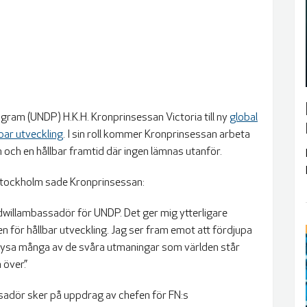
gram (UNDP) H.K.H. Kronprinsessan Victoria till ny
global
bar utveckling
. I sin roll kommer Kronprinsessan arbeta
och en hållbar framtid där ingen lämnas utanför.
 Stockholm sade Kronprinsessan:
goodwillambassadör för UNDP. Det ger mig ytterligare
n för hållbar utveckling. Jag ser fram emot att fördjupa
lysa många av de svåra utmaningar som världen står
ver.”
sadör sker på uppdrag av chefen för FN:s