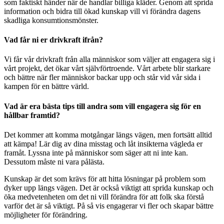
som faktiskt händer när de handlar billiga kläder. Genom att sprida
information och bidra till ökad kunskap vill vi förändra dagens
skadliga konsumtionsmönster.
Vad får ni er drivkraft ifrån?
Vi får vår drivkraft från alla människor som väljer att engagera sig i
vårt projekt, det ökar vårt självförtroende. Vårt arbete blir starkare
och bättre när fler människor backar upp och står vid vår sida i
kampen för en bättre värld.
Vad är era bästa tips till andra som vill engagera sig för en
hållbar framtid?
Det kommer att komma motgångar längs vägen, men fortsätt alltid
att kämpa! Lär dig av dina misstag och låt insikterna vägleda er
framåt. Lyssna inte på människor som säger att ni inte kan.
Dessutom måste ni vara pålästa.
Kunskap är det som krävs för att hitta lösningar på problem som
dyker upp längs vägen. Det är också viktigt att sprida kunskap och
öka medvetenheten om det ni vill förändra för att folk ska förstå
varför det är så viktigt. På så vis engagerar vi fler och skapar bättre
möjligheter för förändring.