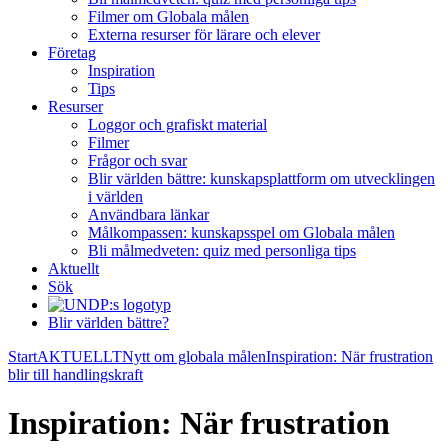
Filmer om Globala målen
Externa resurser för lärare och elever
Företag
Inspiration
Tips
Resurser
Loggor och grafiskt material
Filmer
Frågor och svar
Blir världen bättre: kunskapsplattform om utvecklingen
i världen
Användbara länkar
Målkompassen: kunskapsspel om Globala målen
Bli målmedveten: quiz med personliga tips
Aktuellt
Sök
Blir världen bättre?
Start
AKTUELLT
Nytt om globala målen
Inspiration: När frustration
blir till handlingskraft
Inspiration: När frustration