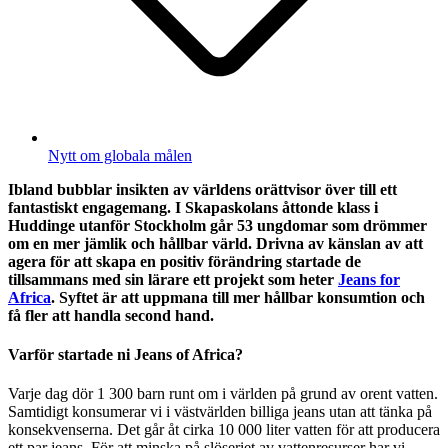
Nytt om globala målen
Ibland bubblar insikten av världens orättvisor över till ett
fantastiskt engagemang. I Skapaskolans åttonde klass i
Huddinge utanför Stockholm går 53 ungdomar som drömmer
om en mer jämlik och hållbar värld. Drivna av känslan av att
agera för att skapa en positiv förändring startade de
tillsammans med sin lärare ett projekt som heter
Jeans for
Africa
. Syftet är att uppmana till mer hållbar konsumtion och
få fler att handla second hand.
Varför startade ni Jeans of Africa?
Varje dag dör 1 300 barn runt om i världen på grund av orent vatten.
Samtidigt konsumerar vi i västvärlden billiga jeans utan att tänka på
konsekvenserna. Det går åt cirka 10 000 liter vatten för att producera
ett par jeans. För att minska på slöseriet av vattenresurser har vi