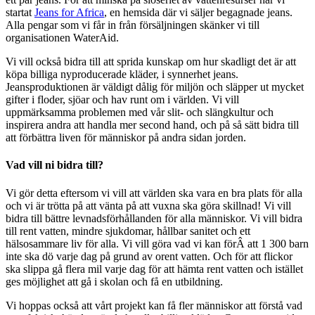
startat
Jeans for Africa
, en hemsida där vi säljer begagnade jeans.
Alla pengar som vi får in från försäljningen skänker vi till
organisationen WaterAid.
Vi vill också bidra till att sprida kunskap om hur skadligt det är att
köpa billiga nyproducerade kläder, i synnerhet jeans.
Jeansproduktionen är väldigt dålig för miljön och släpper ut mycket
gifter i floder, sjöar och hav runt om i världen. Vi vill
uppmärksamma problemen med vår slit- och slängkultur och
inspirera andra att handla mer second hand, och på så sätt bidra till
att förbättra liven för människor på andra sidan jorden.
Vad vill ni bidra till?
Vi gör detta eftersom vi vill att världen ska vara en bra plats för alla
och vi är trötta på att vänta på att vuxna ska göra skillnad! Vi vill
bidra till bättre levnadsförhållanden för alla människor. Vi vill bidra
till rent vatten, mindre sjukdomar, hållbar sanitet och ett
hälsosammare liv för alla. Vi vill göra vad vi kan förÂ att 1 300 barn
inte ska dö varje dag på grund av orent vatten. Och för att flickor
ska slippa gå flera mil varje dag för att hämta rent vatten och istället
ges möjlighet att gå i skolan och få en utbildning.
Vi hoppas också att vårt projekt kan få fler människor att förstå vad