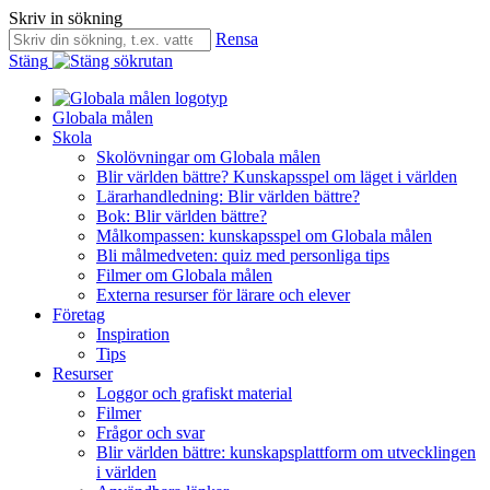
Skriv in sökning
Rensa
Stäng
Globala målen
Skola
Skolövningar om Globala målen
Blir världen bättre? Kunskapsspel om läget i världen
Lärarhandledning: Blir världen bättre?
Bok: Blir världen bättre?
Målkompassen: kunskapsspel om Globala målen
Bli målmedveten: quiz med personliga tips
Filmer om Globala målen
Externa resurser för lärare och elever
Företag
Inspiration
Tips
Resurser
Loggor och grafiskt material
Filmer
Frågor och svar
Blir världen bättre: kunskapsplattform om utvecklingen
i världen