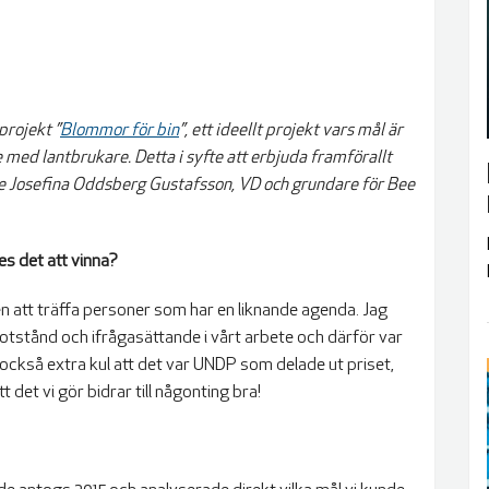
projekt ”
Blommor för bin
”, ett ideellt projekt vars mål är
 med lantbrukare. Detta i syfte att erbjuda framförallt
de Josefina Oddsberg Gustafsson, VD och grundare för Bee
des det att vinna?
ten att träffa personer som har en liknande agenda. Jag
 motstånd och ifrågasättande i vårt arbete och därför var
s också extra kul att det var UNDP som delade ut priset,
 det vi gör bidrar till någonting bra!