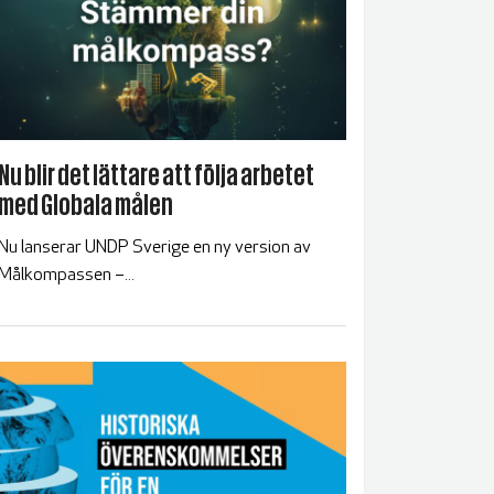
Nu blir det lättare att följa arbetet
med Globala målen
Nu lanserar UNDP Sverige en ny version av
Målkompassen –...