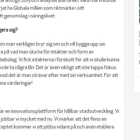
t de antogs 2015 och analyserade direkt vilka mål vi kunde
örjat ha Globala målen som riktmärke i sitt
tt genomslag i näringslivet.
agera sig?
som man verkligen bryr sig om och vill bygga upp sin
ra på vad man ska ha för intäkter och form av
ebolag. Vi fick intäkterna i förskott för att vi skulle kunna
hövde ta några lån. Det är även viktigt att inte tappa fokus
vad det är man strävar efter med sin verksamhet. För att
ina värderingar!
är en innovationsplattform för hållbar stadsutveckling. Vi
t jobbar vi mycket med nu. Vi märker att det finns en
nceptet kommer vi att jobba vidare på och även etablera