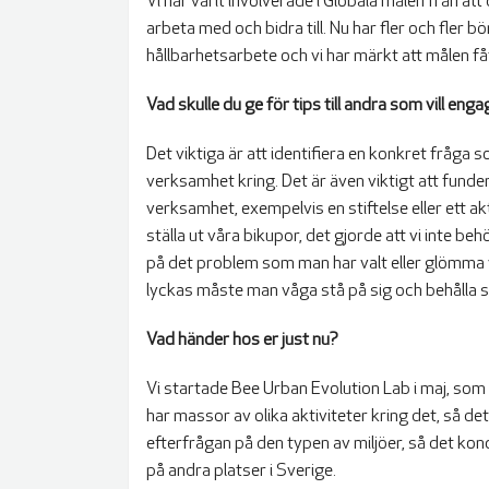
Vi har varit involverade i Globala målen från at
arbeta med och bidra till. Nu har fler och fler b
hållbarhetsarbete och vi har märkt att målen få
Vad skulle du ge för tips till andra som vill eng
Det viktiga är att identifiera en konkret fråga 
verksamhet kring. Det är även viktigt att funde
verksamhet, exempelvis en stiftelse eller ett akti
ställa ut våra bikupor, det gjorde att vi inte be
på det problem som man har valt eller glömma 
lyckas måste man våga stå på sig och behålla s
Vad händer hos er just nu?
Vi startade Bee Urban Evolution Lab i maj, som 
har massor av olika aktiviteter kring det, så de
efterfrågan på den typen av miljöer, så det ko
på andra platser i Sverige.