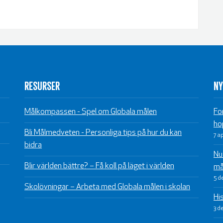
RESURSER
NY
Målkompassen - Spel om Globala målen
Fo
ho
Bli Målmedveten - Personliga tips på hur du kan
7 a
bidra
Nu 
Blir världen bättre? – Få koll på läget i världen
må
5 d
Skolövningar – Arbeta med Globala målen i skolan
Hi
3 d