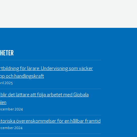
HETER
rtbildning för lärare: Undervisning som väcker
pp och handlingskraft
pril 2025
blir det lättare att följa arbetet med Globala
len
ecember 2024
storiska överenskommelser för en hållbar framtid
ecember 2024