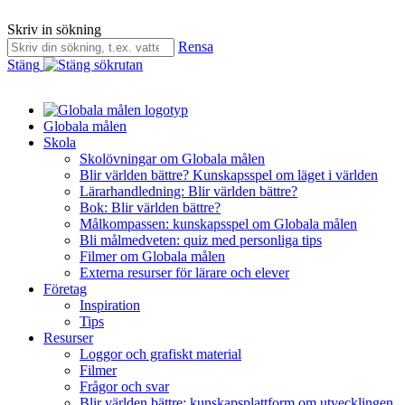
Skriv in sökning
Rensa
Stäng
Globala målen
Skola
Skolövningar om Globala målen
Blir världen bättre? Kunskapsspel om läget i världen
Lärarhandledning: Blir världen bättre?
Bok: Blir världen bättre?
Målkompassen: kunskapsspel om Globala målen
Bli målmedveten: quiz med personliga tips
Filmer om Globala målen
Externa resurser för lärare och elever
Företag
Inspiration
Tips
Resurser
Loggor och grafiskt material
Filmer
Frågor och svar
Blir världen bättre: kunskapsplattform om utvecklingen