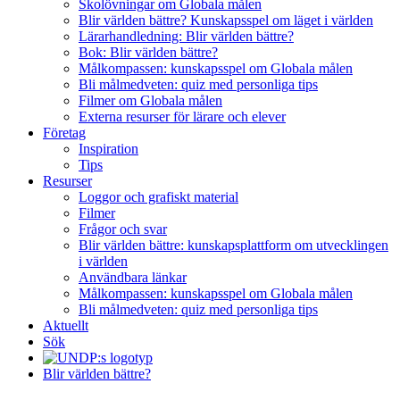
Skolövningar om Globala målen
Blir världen bättre? Kunskapsspel om läget i världen
Lärarhandledning: Blir världen bättre?
Bok: Blir världen bättre?
Målkompassen: kunskapsspel om Globala målen
Bli målmedveten: quiz med personliga tips
Filmer om Globala målen
Externa resurser för lärare och elever
Företag
Inspiration
Tips
Resurser
Loggor och grafiskt material
Filmer
Frågor och svar
Blir världen bättre: kunskapsplattform om utvecklingen
i världen
Användbara länkar
Målkompassen: kunskapsspel om Globala målen
Bli målmedveten: quiz med personliga tips
Aktuellt
Sök
Blir världen bättre?