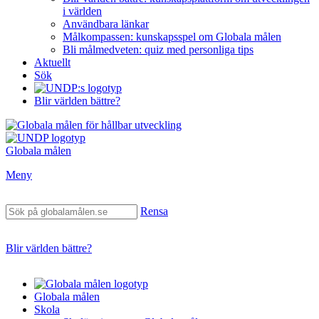
i världen
Användbara länkar
Målkompassen: kunskapsspel om Globala målen
Bli målmedveten: quiz med personliga tips
Aktuellt
Sök
Blir världen bättre?
Globala målen
Meny
Rensa
Blir världen bättre?
Globala målen
Skola