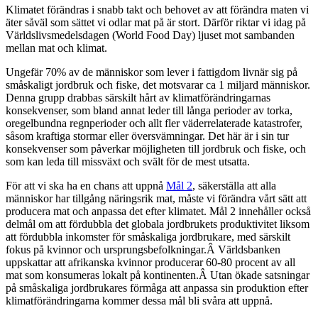
Klimatet förändras i snabb takt och behovet av att förändra maten vi
äter såväl som sättet vi odlar mat på är stort. Därför riktar vi idag på
Världslivsmedelsdagen (World Food Day) ljuset mot sambanden
mellan mat och klimat.
Ungefär 70% av de människor som lever i fattigdom livnär sig på
småskaligt jordbruk och fiske, det motsvarar ca 1 miljard människor.
Denna grupp drabbas särskilt hårt av klimatförändringarnas
konsekvenser, som bland annat leder till långa perioder av torka,
oregelbundna regnperioder och allt fler väderrelaterade katastrofer,
såsom kraftiga stormar eller översvämningar. Det här är i sin tur
konsekvenser som påverkar möjligheten till jordbruk och fiske, och
som kan leda till missväxt och svält för de mest utsatta.
För att vi ska ha en chans att uppnå
Mål 2
, säkerställa att alla
människor har tillgång näringsrik mat, måste vi förändra vårt sätt att
producera mat och anpassa det efter klimatet. Mål 2 innehåller också
delmål om att fördubbla det globala jordbrukets produktivitet liksom
att fördubbla inkomster för småskaliga jordbrukare, med särskilt
fokus på kvinnor och ursprungsbefolkningar.Â Världsbanken
uppskattar att afrikanska kvinnor producerar 60-80 procent av all
mat som konsumeras lokalt på kontinenten.Â Utan ökade satsningar
på småskaliga jordbrukares förmåga att anpassa sin produktion efter
klimatförändringarna kommer dessa mål bli svåra att uppnå.