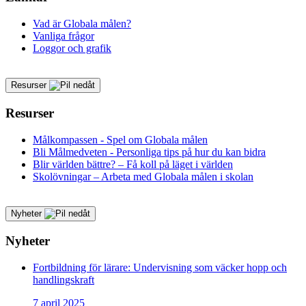
Vad är Globala målen?
Vanliga frågor
Loggor och grafik
Resurser
Resurser
Målkompassen - Spel om Globala målen
Bli Målmedveten - Personliga tips på hur du kan bidra
Blir världen bättre? – Få koll på läget i världen
Skolövningar – Arbeta med Globala målen i skolan
Nyheter
Nyheter
Fortbildning för lärare: Undervisning som väcker hopp och
handlingskraft
7 april 2025