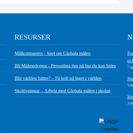
RESURSER
N
Målkompassen - Spel om Globala målen
Fo
oc
Bli Målmedveten - Personliga tips på hur du kan bidra
7 ap
Blir världen bättre? – Få koll på läget i världen
Nu 
5 d
Skolövningar – Arbeta med Globala målen i skolan
Hi
3 d