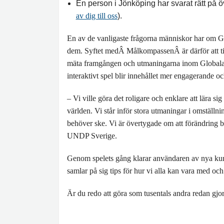
En person i Jönköping har svarat rätt på 
av dig till oss
).
En av de vanligaste frågorna människor har om Gl
dem. Syftet medÂ MålkompassenÂ är därför att till
mäta framgången och utmaningarna inom Globala må
interaktivt spel blir innehållet mer engagerande och
– Vi ville göra det roligare och enklare att lära 
världen. Vi står inför stora utmaningar i omställni
behöver ske. Vi är övertygade om att förändring b
UNDP Sverige.
Genom spelets gång klarar användaren av nya kun
samlar på sig tips för hur vi alla kan vara med och 
Är du redo att göra som tusentals andra redan gjo