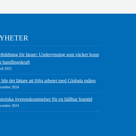
YHETER
rtbildning för lärare: Undervisning som väcker hopp
h handlingskraft
ril 2025
blir det lättare att följa arbetet med Globala målen
ecember 2024
storiska överenskommelser för en hållbar framtid
ecember 2024