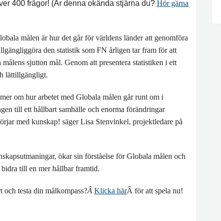
över 400 frågor! (Är denna okända stjärna du?
Hör gärna
obala målen är hur det går för världens länder att genomföra
gängliggöra den statistik som FN årligen tar fram för att
lens sjutton mål. Genom att presentera statistiken i ett
 lättillgängligt.
sig mer om hur arbetet med Globala målen går runt om i
ngen till ett hållbart samhälle och enorma förändringar
örjar med kunskap! säger Lisa Stenvinkel, projektledare på
skapsutmaningar, ökar sin förståelse för Globala målen och
bidra till en mer hållbar framtid.
rt och testa din målkompass?
Â
Klicka här
Â för att spela nu!