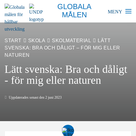
GLOBALA
MENY
MÅLEN
BLIR VÄRLDEN BÄTTRE?
START
SKOLA
SKOLMATERIAL
LÄTT
SVENSKA: BRA OCH DÅLIGT – FÖR MIG ELLER
GLOBALA MÅLEN
NATUREN
Lätt svenska: Bra och dåligt
SKOLA
- för mig eller naturen
FÖRETAG
RESURSER
Uppdaterades senast den 2 juni 2023
AKTUELLT