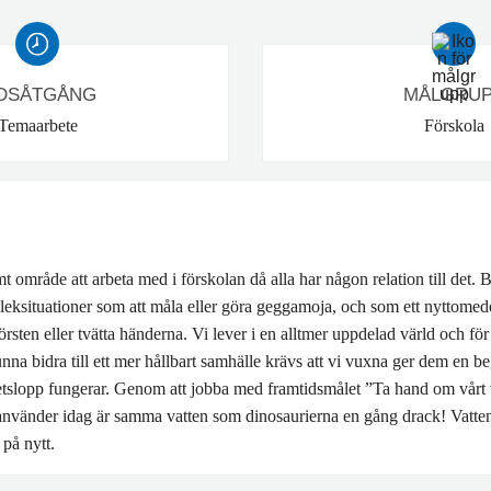
IDSÅTGÅNG
MÅLGRU
Temaarbete
Förskola
mt område att arbeta med i förskolan då alla har någon relation till det. 
 leksituationer som att måla eller göra geggamoja, och som ett nyttomede
rsten eller tvätta händerna. Vi lever i en alltmer uppdelad värld och för
nna bidra till ett mer hållbart samhälle krävs att vi vuxna ger dem en
tslopp fungerar. Genom att jobba med framtidsmålet ”Ta hand om vårt v
i använder idag är samma vatten som dinosaurierna en gång drack! Vatte
på nytt.