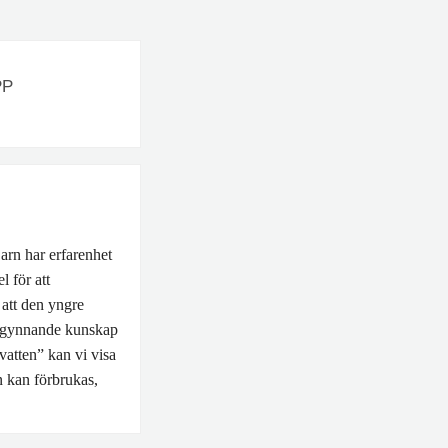
PP
Barn har erfarenhet
l för att
 att den yngre
 begynnande kunskap
atten” kan vi visa
n kan förbrukas,