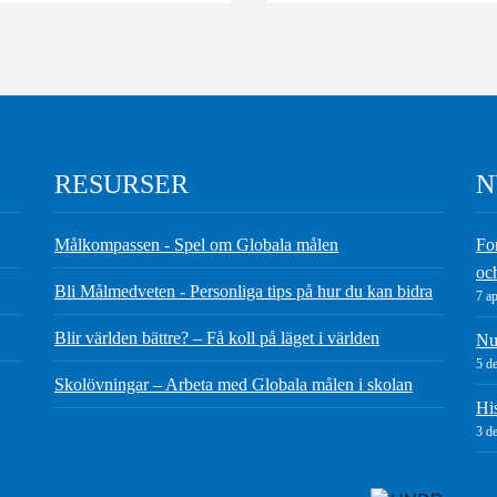
RESURSER
N
Målkompassen - Spel om Globala målen
Fo
oc
Bli Målmedveten - Personliga tips på hur du kan bidra
7 ap
Blir världen bättre? – Få koll på läget i världen
Nu 
5 d
Skolövningar – Arbeta med Globala målen i skolan
Hi
3 d