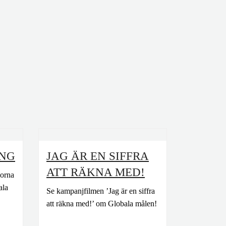
ING
JAG ÄR EN SIFFRA
ATT RÄKNA MED!
korna
ala
Se kampanjfilmen ’Jag är en siffra
att räkna med!’ om Globala målen!