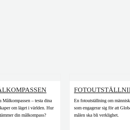
ÅLKOMPASSEN
FOTOUTSTÄLLN
a Målkompassen – testa dina
En fotoutställning om männis
kaper om läget i världen. Hur
som engagerar sig för att Glob
stämmer din målkompass?
målen ska bli verklighet.