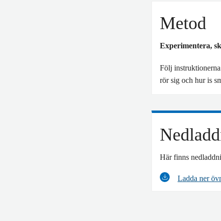
Metod
Experimentera, sk
Följ instruktionern
rör sig och hur is smä
Nedladdn
Här finns nedladdni
Ladda ner öv