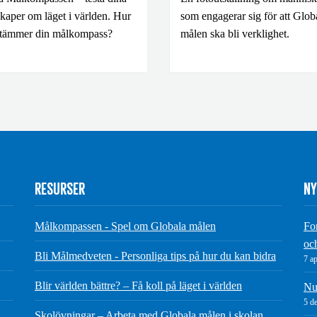
kaper om läget i världen. Hur
som engagerar sig för att Glob
stämmer din målkompass?
målen ska bli verklighet.
RESURSER
NY
Målkompassen - Spel om Globala målen
Fo
oc
Bli Målmedveten - Personliga tips på hur du kan bidra
7 ap
Blir världen bättre? – Få koll på läget i världen
Nu 
5 d
Skolövningar – Arbeta med Globala målen i skolan