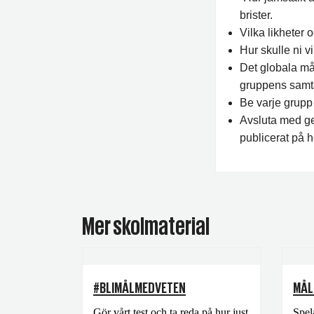
brister.
Vilka likheter 
Hur skulle ni v
Det globala må
gruppens samta
Be varje grupp 
Avsluta med ge
publicerat på
Mer skolmaterial
#BLIMÅLMEDVETEN
MÅL
Gör vårt test och ta reda på hur just
Spel