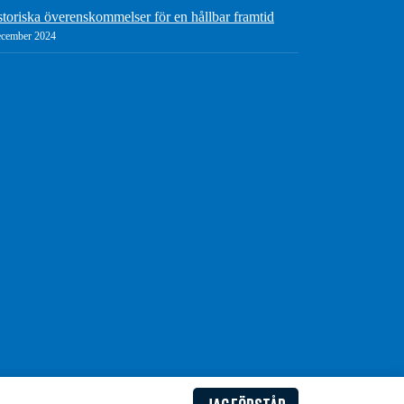
storiska överenskommelser för en hållbar framtid
ecember 2024
JAG FÖRSTÅR