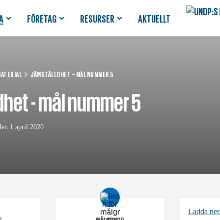
A
FÖRETAG
RESURSER
AKTUELLT
ATERIAL
JÄMSTÄLLDHET – MÅL NUMMER 5
dhet - mål nummer 5
en 1 april 2020
Ladda ner