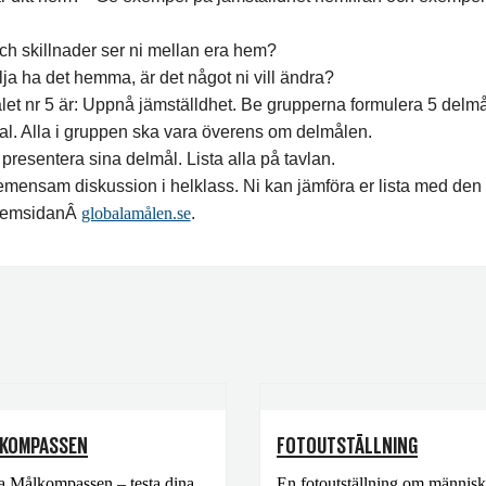
och skillnader ser ni mellan era hem?
ilja ha det hemma, är det något ni vill ändra?
let nr 5 är: Uppnå jämställdhet. Be grupperna formulera 5 delmå
l. Alla i gruppen ska vara överens om delmålen.
presentera sina delmål. Lista alla på tavlan.
mensam diskussion i helklass. Ni kan jämföra er lista med de
 hemsidanÂ
globalamålen.se
.
KOMPASSEN
FOTOUTSTÄLLNING
a Målkompassen – testa dina
En fotoutställning om männis