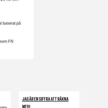
l baserat på
n som FN
JAG ÄR EN SIFFRA ATT RÄKNA
MED!
korna