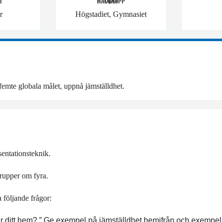
G
MÅLGRUPP
r
Högstadiet, Gymnasiet
 femte globala målet, uppnå jämställdhet.
entationsteknik.
grupper om fyra.
 följande frågor:
 är ditt hem? ” Ge exempel på jämställdhet hemifrån och exempe