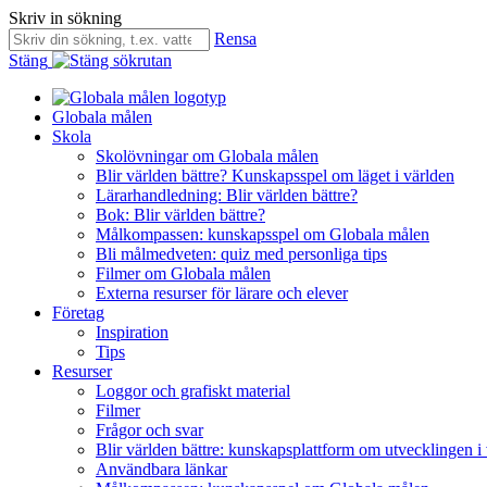
Skriv in sökning
Rensa
Stäng
Globala målen
Skola
Skolövningar om Globala målen
Blir världen bättre? Kunskapsspel om läget i världen
Lärarhandledning: Blir världen bättre?
Bok: Blir världen bättre?
Målkompassen: kunskapsspel om Globala målen
Bli målmedveten: quiz med personliga tips
Filmer om Globala målen
Externa resurser för lärare och elever
Företag
Inspiration
Tips
Resurser
Loggor och grafiskt material
Filmer
Frågor och svar
Blir världen bättre: kunskapsplattform om utvecklingen i
Användbara länkar