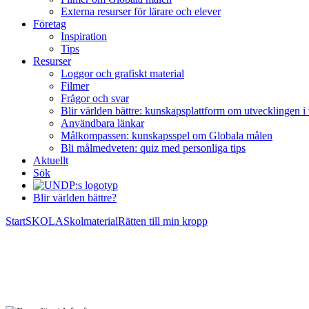
Externa resurser för lärare och elever
Företag
Inspiration
Tips
Resurser
Loggor och grafiskt material
Filmer
Frågor och svar
Blir världen bättre: kunskapsplattform om utvecklingen i
Användbara länkar
Målkompassen: kunskapsspel om Globala målen
Bli målmedveten: quiz med personliga tips
Aktuellt
Sök
Blir världen bättre?
Start
SKOLA
Skolmaterial
Rätten till min kropp
Rätten till min kropp
Uppdaterades senast den 5 september 2022