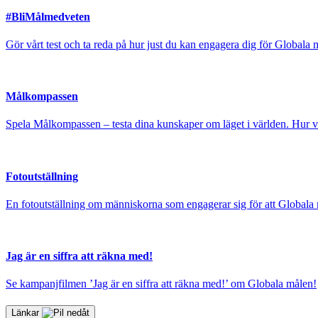
#BliMålmedveten
Gör vårt test och ta reda på hur just du kan engagera dig för Globa
Målkompassen
Spela Målkompassen – testa dina kunskaper om läget i världen. Hur
Fotoutställning
En fotoutställning om människorna som engagerar sig för att Globala m
Jag är en siffra att räkna med!
Se kampanjfilmen ’Jag är en siffra att räkna med!’ om Globala målen!
Länkar