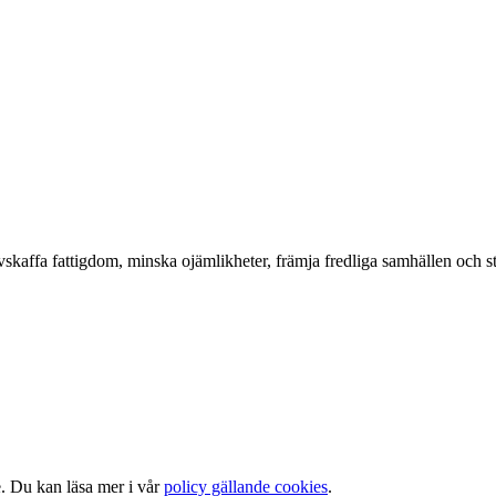
kaffa fattigdom, minska ojämlikheter, främja fredliga samhällen och stö
e. Du kan läsa mer i vår
policy gällande cookies
.