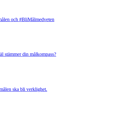
la målen och #BliMålmedveten
 väl stämmer din målkompass?
ålen ska bli verklighet.