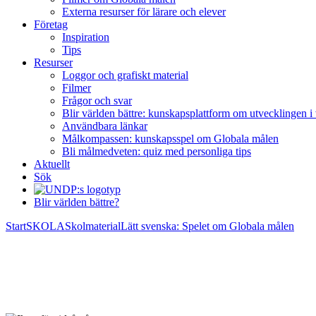
Externa resurser för lärare och elever
Företag
Inspiration
Tips
Resurser
Loggor och grafiskt material
Filmer
Frågor och svar
Blir världen bättre: kunskapsplattform om utvecklingen i
Användbara länkar
Målkompassen: kunskapsspel om Globala målen
Bli målmedveten: quiz med personliga tips
Aktuellt
Sök
Blir världen bättre?
Start
SKOLA
Skolmaterial
Lätt svenska: Spelet om Globala målen
Lätt svenska: Spelet om Global
Uppdaterades senast den 2 juni 2023