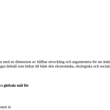
len med en dimension av hållbar utveckling och argumentera för sin åsik
ågra delmål som bidrar till både den ekonomiska, ekologiska och socia
:s globala mål för
ionen ni