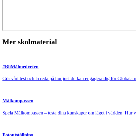
Mer skolmaterial
#BliMålmedveten
Gör vårt test och ta reda på hur just du kan engagera dig för Globa
Målkompassen
Spela Målkompassen – testa dina kunskaper om läget i världen. Hur
Fotoutställning