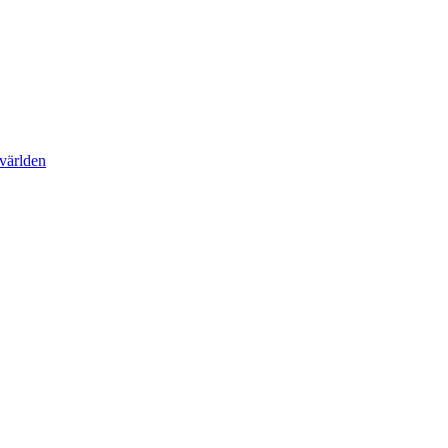
 världen
a målen