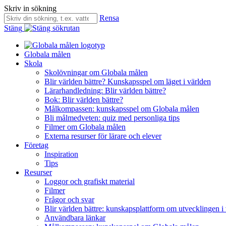
Skriv in sökning
Rensa
Stäng
Globala målen
Skola
Skolövningar om Globala målen
Blir världen bättre? Kunskapsspel om läget i världen
Lärarhandledning: Blir världen bättre?
Bok: Blir världen bättre?
Målkompassen: kunskapsspel om Globala målen
Bli målmedveten: quiz med personliga tips
Filmer om Globala målen
Externa resurser för lärare och elever
Företag
Inspiration
Tips
Resurser
Loggor och grafiskt material
Filmer
Frågor och svar
Blir världen bättre: kunskapsplattform om utvecklingen i
Användbara länkar