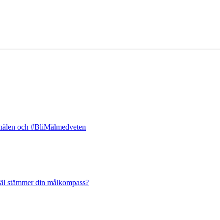
la målen och #BliMålmedveten
 väl stämmer din målkompass?