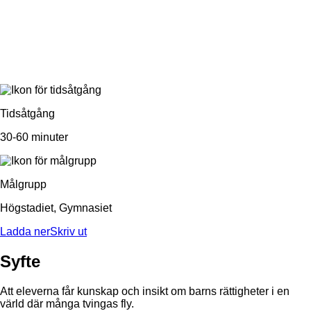
Tak över huvudet - migration
och mänskliga rättigheter
Uppdaterades senast den 1 april 2020
Tidsåtgång
30-60 minuter
Målgrupp
Högstadiet, Gymnasiet
Ladda nerSkriv ut
Syfte
Att eleverna får kunskap och insikt om barns rättigheter i en
värld där många tvingas fly.