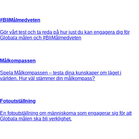
#BliMålmedveten
Gör vårt test och ta reda på hur just du kan engagera dig för
Globala målen och #BliMålmedveten
Målkompassen
Spela Målkompassen – testa dina kunskaper om läget i
världen. Hur väl stämmer din målkompass?
Fotoutställning
En fotoutställning om människorna som engagerar sig för att
Globala målen ska bli verklighet.