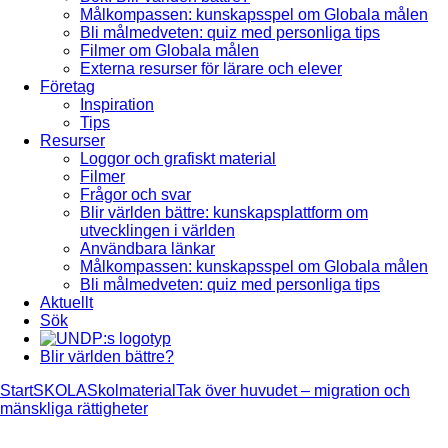
Målkompassen: kunskapsspel om Globala målen
Bli målmedveten: quiz med personliga tips
Filmer om Globala målen
Externa resurser för lärare och elever
Företag
Inspiration
Tips
Resurser
Loggor och grafiskt material
Filmer
Frågor och svar
Blir världen bättre: kunskapsplattform om
utvecklingen i världen
Användbara länkar
Målkompassen: kunskapsspel om Globala målen
Bli målmedveten: quiz med personliga tips
Aktuellt
Sök
Blir världen bättre?
Start
SKOLA
Skolmaterial
Tak över huvudet – migration och
mänskliga rättigheter