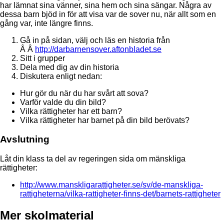
har lämnat sina vänner, sina hem och sina sängar. Några av
dessa barn bjöd in för att visa var de sover nu, när allt som en
gång var, inte längre finns.
Gå in på sidan, välj och läs en historia från
Â Â
http://darbarnensover.aftonbladet.se
Sitt i grupper
Dela med dig av din historia
Diskutera enligt nedan:
Hur gör du när du har svårt att sova?
Varför valde du din bild?
Vilka rättigheter har ett barn?
Vilka rättigheter har barnet på din bild berövats?
Avslutning
Låt din klass ta del av regeringen sida om mänskliga
rättigheter:
http://www.manskligarattigheter.se/sv/de-manskliga-
rattigheterna/vilka-rattigheter-finns-det/barnets-rattigheter
Mer skolmaterial