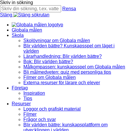
Skriv in sökning
Rensa
Stäng
Globala målen
Skola
Skolövningar om Globala målen
Blir världen bättre? Kunskapsspel om läget i
världen
Lärarhandledning: Blir världen bättre?
Bok: Blir världen bättre?
Målkompassen: kunskapsspel om Globala målen
Bli målmedveten: quiz med personliga tips
Filmer om Globala målen
Externa resurser för lärare och elever
Företag
Inspiration
Tips
Resurser
Loggor och grafiskt material
Filmer
Frågor och svar
Blir världen bättre: kunskapsplattform om
utvecklingen i världen