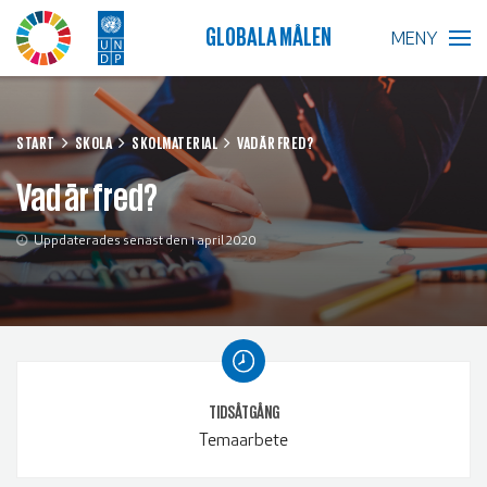
GLOBALA MÅLEN
MENY
BLIR VÄRLDEN BÄTTRE?
START
SKOLA
SKOLMATERIAL
VAD ÄR FRED?
GLOBALA MÅLEN
Vad är fred?
SKOLA
Uppdaterades senast den 1 april 2020
FÖRETAG
RESURSER
AKTUELLT
TIDSÅTGÅNG
Temaarbete