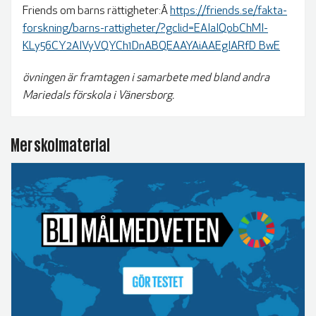
Friends om barns rättigheter:Â
https://friends.se/fakta-
forskning/barns-rattigheter/?gclid=EAIaIQobChMI-
KLy56CY2AIVyVQYCh1DnABQEAAYAiAAEgIARfD_BwE
övningen är framtagen i samarbete med bland andra
Mariedals förskola i Vänersborg.
Mer skolmaterial