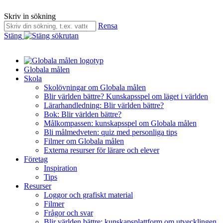
Skriv in sökning
Rensa
Stäng
Globala målen
Skola
Skolövningar om Globala målen
Blir världen bättre? Kunskapsspel om läget i världen
Lärarhandledning: Blir världen bättre?
Bok: Blir världen bättre?
Målkompassen: kunskapsspel om Globala målen
Bli målmedveten: quiz med personliga tips
Filmer om Globala målen
Externa resurser för lärare och elever
Företag
Inspiration
Tips
Resurser
Loggor och grafiskt material
Filmer
Frågor och svar
Blir världen bättre: kunskapsplattform om utvecklingen