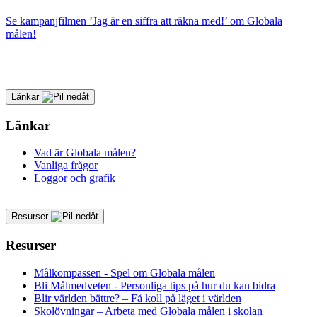
Se kampanjfilmen ’Jag är en siffra att räkna med!’ om Globala
målen!
Länkar
Länkar
Vad är Globala målen?
Vanliga frågor
Loggor och grafik
Resurser
Resurser
Målkompassen - Spel om Globala målen
Bli Målmedveten - Personliga tips på hur du kan bidra
Blir världen bättre? – Få koll på läget i världen
Skolövningar – Arbeta med Globala målen i skolan