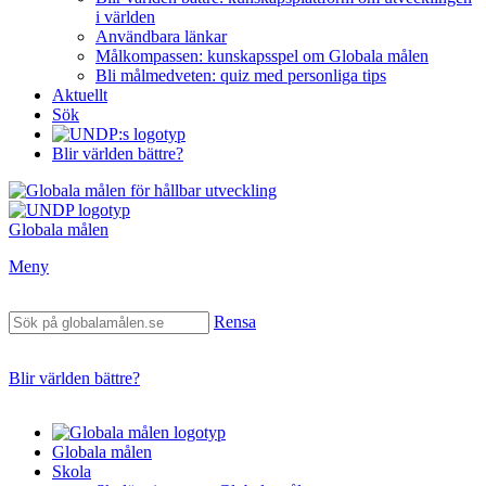
i världen
Användbara länkar
Målkompassen: kunskapsspel om Globala målen
Bli målmedveten: quiz med personliga tips
Aktuellt
Sök
Blir världen bättre?
Globala målen
Meny
Rensa
Blir världen bättre?
Globala målen
Skola