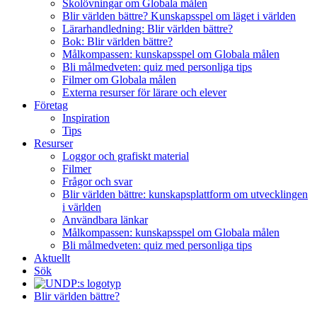
Skolövningar om Globala målen
Blir världen bättre? Kunskapsspel om läget i världen
Lärarhandledning: Blir världen bättre?
Bok: Blir världen bättre?
Målkompassen: kunskapsspel om Globala målen
Bli målmedveten: quiz med personliga tips
Filmer om Globala målen
Externa resurser för lärare och elever
Företag
Inspiration
Tips
Resurser
Loggor och grafiskt material
Filmer
Frågor och svar
Blir världen bättre: kunskapsplattform om utvecklingen
i världen
Användbara länkar
Målkompassen: kunskapsspel om Globala målen
Bli målmedveten: quiz med personliga tips
Aktuellt
Sök
Blir världen bättre?