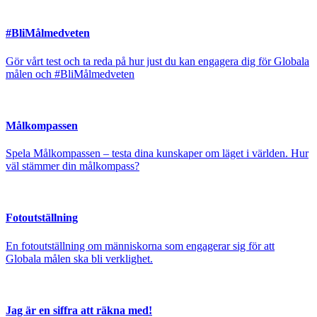
#BliMålmedveten
Gör vårt test och ta reda på hur just du kan engagera dig för Globala
målen och #BliMålmedveten
Målkompassen
Spela Målkompassen – testa dina kunskaper om läget i världen. Hur
väl stämmer din målkompass?
Fotoutställning
En fotoutställning om människorna som engagerar sig för att
Globala målen ska bli verklighet.
Jag är en siffra att räkna med!