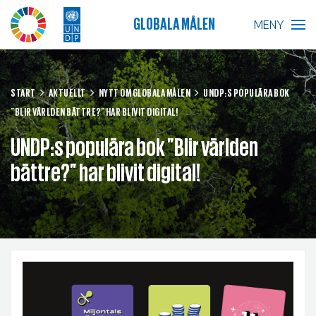
GLOBALA MÅLEN
MENY
BLIR VÄRLDEN BÄTTRE?
START
AKTUELLT
NYTT OM GLOBALA MÅLEN
UNDP:S POPULÄRA BOK
”BLIR VÄRLDEN BÄTTRE?” HAR BLIVIT DIGITAL!
GLOBALA MÅLEN
UNDP:s populära bok ”Blir världen
SKOLA
bättre?” har blivit digital!
FÖRETAG
RESURSER
AKTUELLT