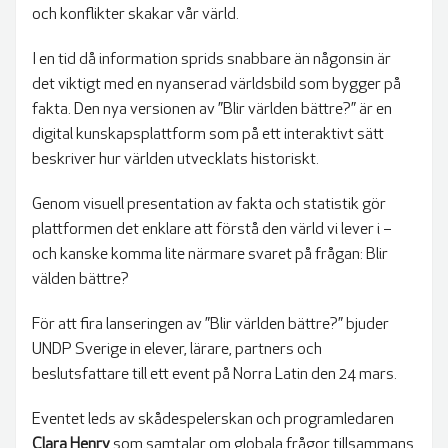
och konflikter skakar vår värld.
BLIR VÄRLDEN BÄTTRE?
I en tid då information sprids snabbare än någonsin är
det viktigt med en nyanserad världsbild som bygger på
fakta. Den nya versionen av ”Blir världen bättre?” är en
digital kunskapsplattform som på ett interaktivt sätt
beskriver hur världen utvecklats historiskt.
Genom visuell presentation av fakta och statistik gör
plattformen det enklare att förstå den värld vi lever i –
och kanske komma lite närmare svaret på frågan: Blir
välden bättre?
För att fira lanseringen av ”Blir världen bättre?” bjuder
UNDP Sverige in elever, lärare, partners och
beslutsfattare till ett event på Norra Latin den 24 mars.
Eventet leds av skådespelerskan och programledaren
Clara Henry
som samtalar om globala frågor tillsammans