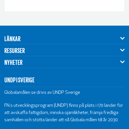
LÄNKAR
RESURSER
NYHETER
UNDP I SVERIGE
Globalamålen.se drivs av UNDP Sverige
FN:s utvecklingsprogram (UNDP) finns på plats i 170 länder för
att avskaffa fattigdom, minska ojämlikheter, främja fredliga
samhällen och stötta länder att nå Globala målen till år 2030.