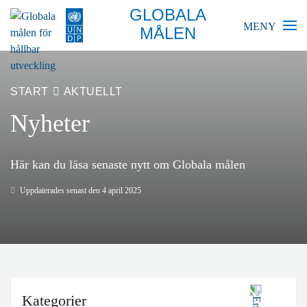
GLOBALA
MENY
MÅLEN
BLIR VÄRLDEN BÄTTRE?
START
AKTUELLT
GLOBALA MÅLEN
Nyheter
SKOLA
Här kan du läsa senaste nytt om Globala målen
FÖRETAG
Uppdaterades senast den 4 april 2025
RESURSER
AKTUELLT
Kategorier