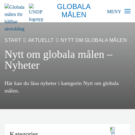
GLOBALA
MENY
MÅLEN
BLIR VÄRLDEN BÄTTRE?
START
AKTUELLT
NYTT OM GLOBALA MÅLEN
GLOBALA MÅLEN
Nytt om globala målen –
Nyheter
SKOLA
FÖRETAG
Här kan du läsa nyheter i kategorin Nytt om globala
målen.
RESURSER
AKTUELLT
Kategorier