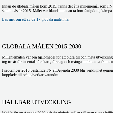
Innan de globala målen kom 2015, fanns det åtta milleniemål som FN 
skulle nås år 2015. Målet var bland annat att ta bort fattigdom, kämpa
Läs mer om ett av de 17 globala målen här
GLOBALA MÅLEN 2015-2030
Milleniemålen var bra hjälpmedel för att bidra till och mäta utvecklin
tog tre år för tusentals forskare, företag och många andra att ta fram
I september 2015 bestämde FN att Agenda 2030 blir verklighet genom at
kopplade till och påverkar varandra.
HÅLLBAR UTVECKLING
Med hjälp av Agenda 2030 och de globala målen vill man skapa hållba