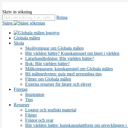
Skriv in sökning
Rensa
Stäng
Globala målen
Skola
Skolövningar om Globala målen
Blir världen bättre? Kunskapsspel om läget i världen
Lärarhandledning: Blir världen bättre?
Bok: Blir världen bättre?
Målkompassen: kunskapsspel om Globala målen
Bli målmedveten: quiz med personliga tips
Filmer om Globala målen
Externa resurser för lärare och elever
Företag
Inspiration
Tips
Resurser
Loggor och grafiskt material
Filmer
Frågor och svar
Blir världen bättre: kunskapsplattform om utvecklingen i