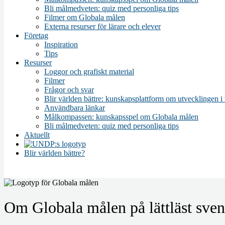
Bli målmedveten: quiz med personliga tips
Filmer om Globala målen
Externa resurser för lärare och elever
Företag
Inspiration
Tips
Resurser
Loggor och grafiskt material
Filmer
Frågor och svar
Blir världen bättre: kunskapsplattform om utvecklingen i
Användbara länkar
Målkompassen: kunskapsspel om Globala målen
Bli målmedveten: quiz med personliga tips
Aktuellt
Blir världen bättre?
Om Globala målen på lättläst sve