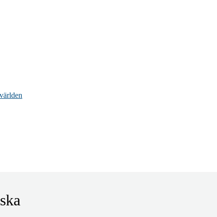
 världen
nska