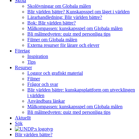
Skola
Skolövningar om Globala målen
Blir världen bättre? Kunskapsspel om läget i världen
Lärarhandledning: Blir världen bättre?
Bok: Blir världen bättre?
Målkompassen: kunskapsspel om Globala målen
Bli målmedveten: quiz med personliga tips
Filmer om Globala målen
Externa resurser för lärare och elever
Företag
Inspiration
Tips
Resurser
Loggor och grafiskt material
Filmer
Frågor och svar
Blir världen bättre: kunskapsplattform om utvecklingen
i världen
Användbara länkar
Målkompassen: kunskapsspel om Globala målen
Bli målmedveten: quiz med personliga tips
Aktuellt
Sök
Blir världen bättre?