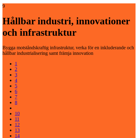
9
Hållbar industri, innovationer
och infrastruktur
Bygga motståndskraftig infrastruktur, verka för en inkluderande och
hållbar industrialisering samt främja innovation
1
2
3
4
5
6
7
8
9
10
11
12
13
14