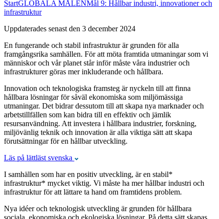
Start
GLOBALA MÅLEN
Mål 9: Hållbar industri, innovationer och
infrastruktur
Uppdaterades senast den 3 december 2024
En fungerande och stabil infrastruktur är grunden för alla
framgångsrika samhällen. För att möta framtida utmaningar som vi
människor och vår planet står inför måste våra industrier och
infrastrukturer göras mer inkluderande och hållbara.
Innovation och teknologiska framsteg är nyckeln till att finna
hållbara lösningar för såväl ekonomiska som miljömässiga
utmaningar. Det bidrar dessutom till att skapa nya marknader och
arbetstillfällen som kan bidra till en effektiv och jämlik
resursanvändning. Att investera i hållbara industrier, forskning,
miljövänlig teknik och innovation är alla viktiga sätt att skapa
förutsättningar för en hållbar utveckling.
Läs på lättläst svenska
I samhällen som har en positiv utveckling, är en stabil*
infrastruktur* mycket viktig. Vi måste ha mer hållbar industri och
infrastruktur för att lättare ta hand om framtidens problem.
Nya idéer och teknologisk utveckling är grunden för hållbara
sociala, ekonomiska och ekologiska lösningar. På detta sätt skapas