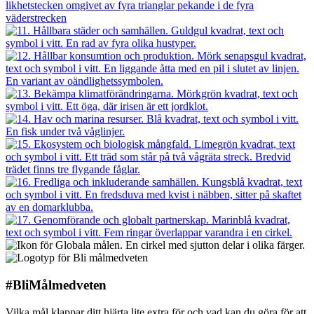
#BliMålmedveten
Vilka mål klappar ditt hjärta lite extra för och vad kan du göra för att