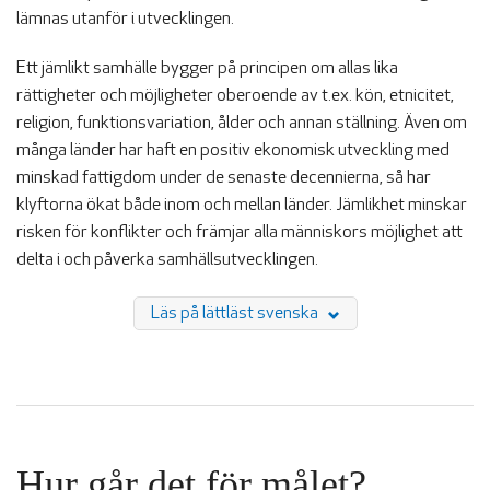
lämnas utanför i utvecklingen.
BLIR VÄRLDEN BÄTTRE?
Ett jämlikt samhälle bygger på principen om allas lika
rättigheter och möjligheter oberoende av t.ex. kön, etnicitet,
religion, funktionsvariation, ålder och annan ställning. Även om
många länder har haft en positiv ekonomisk utveckling med
minskad fattigdom under de senaste decennierna, så har
klyftorna ökat både inom och mellan länder. Jämlikhet minskar
risken för konflikter och främjar alla människors möjlighet att
delta i och påverka samhällsutvecklingen.
Läs på lättläst svenska
Hur går det för målet?