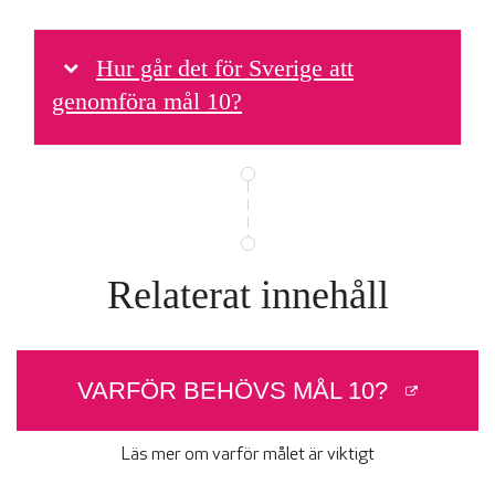
Hur går det för Sverige att
genomföra mål 10?
Relaterat innehåll
VARFÖR BEHÖVS MÅL 10?
Läs mer om varför målet är viktigt