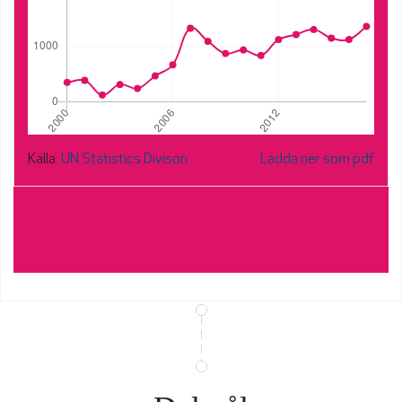
Källa:
UN Statistics Divison
Ladda ner som pdf