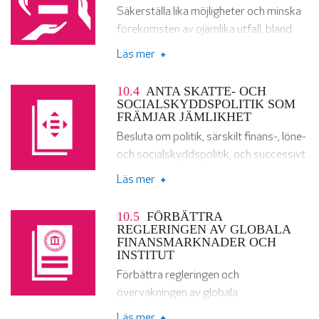
Säkerställa lika möjligheter och minska
förekomsten av ojämlika utfall, bland
annat genom att avskaffa
Läs mer
diskriminerande lagstiftning, politik och
praxis och främja lagstiftning, politik
10.4
ANTA SKATTE- OCH
och åtgärder av lämpligt slag i detta
SOCIALSKYDDSPOLITIK SOM
FRÄMJAR JÄMLIKHET
hänseende.
Besluta om politik, särskilt finans-, löne-
och socialskyddspolitik, och successivt
uppnå ökad jämlikhet.
Läs mer
10.5
FÖRBÄTTRA
REGLERINGEN AV GLOBALA
FINANSMARKNADER OCH
INSTITUT
Förbättra regleringen och
övervakningen av globala
finansmarknader och finansinstitut
Läs mer