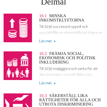
Delmål
10.1
MINSKA
INKOMSTKLYFTORNA
Till 2030 successivt uppnå och
upprätthålla en inkomsttillväxt högre än
det nationella genomsnittet för de 40
Läs mer
procent av befolkningen som har lägst
inkomst.
10.2
FRÄMJA SOCIAL,
EKONOMISK OCH POLITISK
INKLUDERING
Till 2030 möjliggöra och verka för att
alla människor, oavsett ålder, kön,
funktionsnedsättning, ras, etnicitet,
Läs mer
ursprung, religion eller ekonomisk eller
annan ställning, blir inkluderade i det
10.3
SÄKERSTÄLL LIKA
sociala, ekonomiska och politiska livet.
RÄTTIGHETER FÖR ALLA OCH
UTROTA DISKRIMINERING