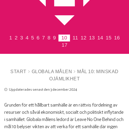
1
2
3
4
5
6
7
8
9
10
11
12
13
14
15
16
17
START
GLOBALA MÅLEN
MÅL 10: MINSKAD
OJÄMLIKHET
Uppdaterades senast den 3 december 2024
Grunden för ett hållbart samhälle är en rättvis fördelning av
resurser och såväl ekonomiskt, socialt och politiskt inflytande
i samhället. Globala målens ledord är Leave No One Behind och
mål 10 belyser vikten av att verka för ett samhälle där ingen