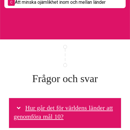
Att minska ojämlikhet inom och mellan länder
C
Frågor och svar
Hur går det för världens länder att
genomföra mål 10?