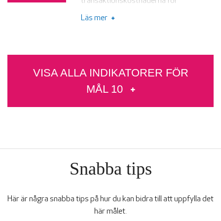
transaktionskostnaderna för
program.
migranters remitteringar till mindre än 3
Läs mer
procent samt avskaffa
remitteringskorridorer där kostnaderna
överstiger 5 procent.
VISA ALLA INDIKATORER FÖR
MÅL
10
Snabba tips
Här är några snabba tips på hur du kan bidra till att uppfylla det
här målet.