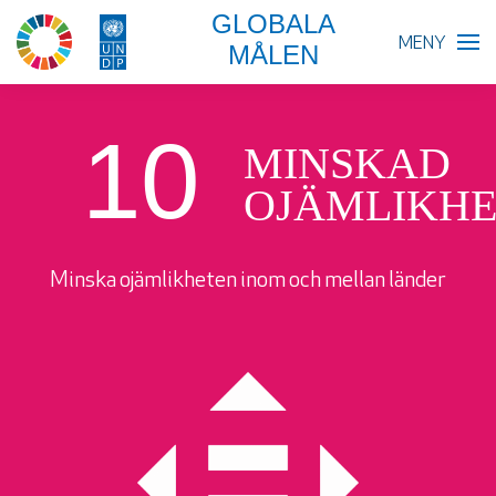
GLOBALA
MENY
MÅLEN
BLIR VÄRLDEN BÄTTRE?
10
MINSKAD
GLOBALA MÅLEN
OJÄMLIKHE
SKOLA
Minska ojämlikheten inom och mellan länder
FÖRETAG
RESURSER
AKTUELLT