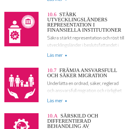
samt stärka genomförandet av sådana
regleringar.
10.6
STÄRK
UTVECKLINGSLÄNDERS
REPRESENTATION I
FINANSIELLA INSTITUTIONER
Säkra stärkt representation och röst till
utvecklingsländer i beslutsfattandet i
globala internationella ekonomiska och
Läs mer
finansiella institutioner i syfte att göra
dessa mer effektiva, trovärdiga,
10.7
FRÄMJA ANSVARSFULL
ansvarsskyldiga och legitima.
OCH SÄKER MIGRATION
Underlätta en ordnad, säker, reglerad
och ansvarsfull migration och rörlighet
av personer, inklusive genom planerad
Läs mer
och väl fungerande migrationspolitik.
10.A
SÄRSKILD OCH
DIFFERENTIERAD
BEHANDLING AV