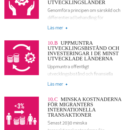
UTVECKLINGSLÄNDER
Genomföra principen om särskild och
differentierad behandling för
utvecklingsländerna, i synnerhet de
Läs mer
minst utvecklade länderna, i enlighet
med Världshandelsorganisationens
10.B
UPPMUNTRA
avtal.
UTVECKLINGSBISTÅND OCH
INVESTERINGAR I DE MINST
UTVECKLADE LÄNDERNA
Uppmuntra offentligt
utvecklingsbistånd och finansiella
flöden, inklusive utländska
Läs mer
direktinvesteringar, till de stater där
behovet är som störst, i synnerhet de
10.C
MINSKA KOSTNADERNA
minst utvecklade länderna, afrikanska
FÖR MIGRANTERS
INTERNATIONELLA
länder, små önationer under utveckling
TRANSAKTIONER
samt kustlösa utvecklingsländer, i
Senast 2030 minska
enlighet med deras nationella planer och