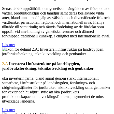
Senast 2020 upprätthålla den genetiska mångfalden av fröer, odlade
växter, produktionsdjur och tamdjur samt deras besläktade vilda
arter, bland annat med hjälp av välskötta och diversifierade frö- och
växtbanker på nationell, regional och internationell nivå. Främja
tillträde till samt rimlig och rättvis fördelning av de fördelar som
uppstår vid användning av genetiska resurser och därmed
förknippad traditionell kunskap, i enlighet med internationella avtal.
Läs mer
2.A
Investera i infrastruktur på landsbygden,
jordbruksforskning, teknikutveckling och genbanker
öka investeringarna, bland annat genom stärkt internationellt
samarbete, i infrastruktur på landsbygden, forsknings- och
rådgivningstjänster för jordbruket, teknikutveckling samt genbanker
för växter och husdjur i syfte att öka jordbrukets
produktionskapacitet i utvecklingsländerna, i synnerhet de minst
utvecklade länderna.
Läs mer