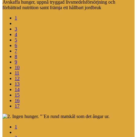
Avskaffa hunger, uppnå tryggad livsmedelsförsörjning och
förbättrad nutrition samt främja ett hållbart jordbruk
1
2
3
4
5
6
7
8
9
10
11
12
13
14
15
16
17
1
2