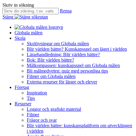
Skriv in sökning
Rensa
Stäng
Globala målen
Skola
Skolövningar om Globala målen
Blir världen bättre? Kunskapsspel om läget i världen
Lärarhandledning: Blir världen bättre?
Bok: Blir världen bättre?
Målkompassen: kunskapsspel om Globala målen
Bli målmedveten: quiz med personliga tips
Filmer om Globala målen
Externa resurser för lärare och elever
Företag
Inspiration
Tips
Resurser
Loggor och grafiskt material
Filmer
Frågor och svar
Blir världen bättre: kunskapsplattform om utvecklingen
i världen