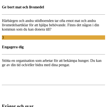
Ge bort mat och livsmedel
Härbärgen
och
andra
stödboenden
tar
ofta
emot
mat
och
andra
livsmedelsartiklar
för
att
hjälpa
behövande
. Finns det
någon
i
din
kommun
som
du
kan
donera
till?
3
Engagera dig
Stötta
en
organisation
som
arbetar
för
att
bekämpa
hunger. Du
kan
ge
av din
tid
och
/
eller
bidra
med
dina
pengar
.
Frågor och svar