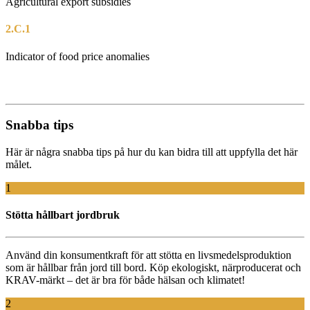
Agricultural export subsidies
2.C.1
Indicator of food price anomalies
Snabba tips
Här är några snabba tips på hur du kan bidra till att uppfylla det här
målet.
1
Stötta hållbart jordbruk
Använd
din
konsumentkraft
för
att
stötta
en
livsmedelsproduktion
som
är
hållbar
från
jord
till bord.
Köp
ekologiskt
,
närproducerat
och
KRAV-
märkt
– det
är
bra för
både
hälsan
och
klimatet
!
2