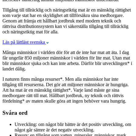
Tillgång till tillräcklig och näringsriktig mat är en mänsklig rättighet
som varje stat har en skyldighet att tillförsäkra sina medborgare.
Genom att främja ett hållbart jordbruk med modern teknik och
rättvisa distributionssystem kan vi säkerställa tillgång till tillräcklig
och näringsriktig mat för alla.
Läs på lättläst svenska
Många människor i världen dör för att de inte har mat att äta. I dag
får ungefär 850 miljoner människor i världen för lite mat. Utan mat
blir människor sjuka och kan inte arbeta. Därför blir utvecklingen* i
landet dålig.
I naturen finns många resurser*. Men alla människor har inte
tillgång till resurserna. Det gör att miljoner människor är hungriga.
Att ha mat är en mänsklig rättighet*. Varje land måste ge sina
medborgare rätt till mat. Hållbart jordbruk, ny teknik och rättvis
fördelning* av maten skulle göra att ingen behöver vara hungrig.
Svåra ord
Utveckling: om något blir bättre är det positiv utveckling, om
något går sämre är det negativ utveckling.
Resurs: en tillgång som vatten, mineraler, människor, mark.