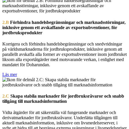
2.B
Förhindra handelsbegränsningar och marknadsstörningar,
inklusive genom ett avskaffande av exportsubventioner, för
jordbruksprodukter
Korrigera och förhindra handelsbegränsningar och snedvridningar
på världsmarknaderna för jordbruksprodukter, inklusive genom att
parallellt avskaffa alla former av exportsubventioner inom jordbruket
liksom alla exportåtgärder med motsvarande verkan, i enlighet med
mandatet för Doharundan.
Läs mer
2.C
Skapa stabila marknader för jordbruksråvaror och snabb
tillgång till marknadsinformation
Vidta åtgärder för att säkerställa väl fungerande marknader och
derivatmarknader för jordbruksråvaror. Underlätta tillgången till
aktuell marknadsinformation, inklusive om livsmedelsreserver, i
syfte att bidra till att begränsa extrema svängningar i livsmedelspriser