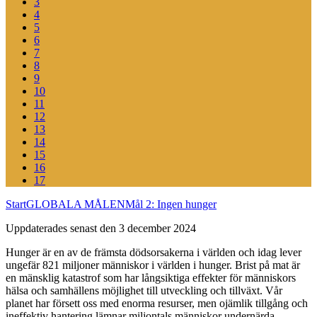
3
4
5
6
7
8
9
10
11
12
13
14
15
16
17
Start
GLOBALA MÅLEN
Mål 2: Ingen hunger
Uppdaterades senast den 3 december 2024
Hunger är en av de främsta dödsorsakerna i världen och idag lever
ungefär 821 miljoner människor i världen i hunger. Brist på mat är
en mänsklig katastrof som har långsiktiga effekter för människors
hälsa och samhällens möjlighet till utveckling och tillväxt. Vår
planet har försett oss med enorma resurser, men ojämlik tillgång och
ineffektiv hantering lämnar miljontals människor undernärda.