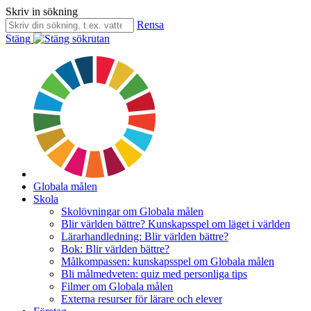
Skriv in sökning
Rensa
Stäng
Globala målen
Skola
Skolövningar om Globala målen
Blir världen bättre? Kunskapsspel om läget i världen
Lärarhandledning: Blir världen bättre?
Bok: Blir världen bättre?
Målkompassen: kunskapsspel om Globala målen
Bli målmedveten: quiz med personliga tips
Filmer om Globala målen
Externa resurser för lärare och elever