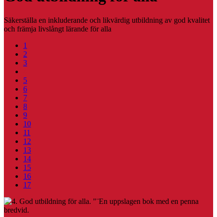
Säkerställa en inkluderande och likvärdig utbildning av god kvalitet
och främja livslångt lärande för alla
1
2
3
4
5
6
7
8
9
10
11
12
13
14
15
16
17