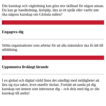
Din
kunskap
och
vägledning
kan
göra
stor
skillnad
för
någon
annan
.
Du
kan
ge
handledning
,
läxhjälp
,
lära
ut
ett
språk
eller
varför
inte
öka
någons
kunskap
om
Globala
målen
?
2
Engagera dig
Stötta
organisationer
som
arbetar
för
att
alla
människor
ska
få
rätt
till
utbildning
.
3
Uppmuntra livslångt lärande
I
en
global
och
digital
värld
finns
det
oändligt
med
möjligheter
att
lära
sig
nya
saker,
även
utanför
skolan
.
Fortsätt
att
samla
på
dig
kunskap
om
ämnen
som
intresserar
dig –
och
dela med dig av din
kunskap
till
andra
!