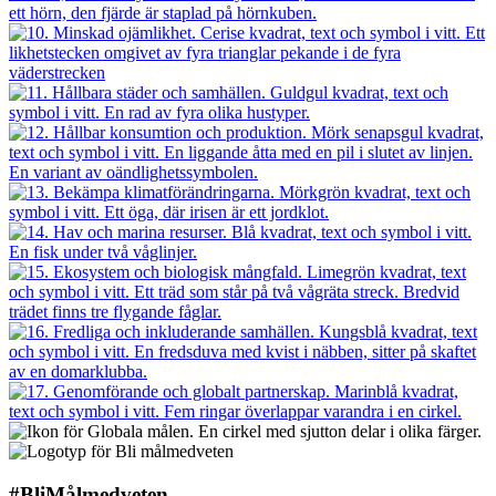
#BliMålmedveten