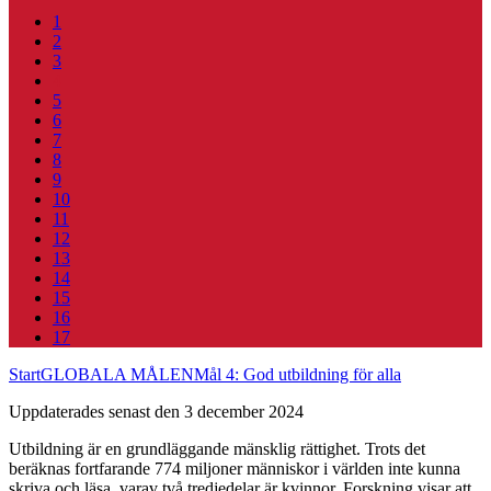
1
2
3
4
5
6
7
8
9
10
11
12
13
14
15
16
17
Start
GLOBALA MÅLEN
Mål 4: God utbildning för alla
Uppdaterades senast den 3 december 2024
Utbildning är en grundläggande mänsklig rättighet. Trots det
beräknas fortfarande 774 miljoner människor i världen inte kunna
skriva och läsa, varav två tredjedelar är kvinnor. Forskning visar att