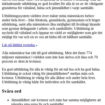
inkluderande utbildning av god kvalitet för alla är en av de viktigaste
grunderna för välstånd, hälsa och jämställdhet i varje samhälle.
Utbildningssystem världen över måste möta människors behov
under hela livet – från förskola, grundskola, gymnasium och högre
utbildning, samt alla människors lika möjlighet till livslångt lärande
som gynnar deltagande i arbets- och samhällsliv. Utbildning är
nyckeln till välstånd och öppnar en värld av möjligheter som gör det
möjligt för var och en av oss att bidra till ett hållbart samhälle.
Läs på lättläst svenska
Alla människor har rätt till god utbildning. Men det finns 774
miljoner människor i världen som inte kan skriva och läsa och 70
procent av dem är kvinnor.
En god utbildning för alla är viktig för att må bra och ha god hälsa.
Utbildning är också viktig för jämställdheten* mellan män och
kvinnor. Utbildning är viktig för alla åldrar och under hela livet.
Utbildning är viktig både för individen och för samhället.
Svåra ord
Jämställdhet: när kvinnor och män har samma möjligheter att
påverka sina egna liv och samhället.