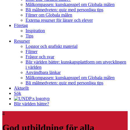
Målkompassen: kunskapsspel om Globala målen
Bli målmedveten: quiz med personliga tips
Filmer om Globala målen
Externa resurser för lärare och elever
Företag
Inspiration
Tips
Resurser
Loggor och grafiskt material
Filmer
Frågor och svar
Blir världen bättre: kunskapsplattform om utvecklingen
i världen
Användbara länkar
Målkompassen: kunskapsspel om Globala målen
Bli målmedveten: quiz med personliga tips
Aktuellt
Sök
Blir världen bättre?
4
God utbildning för alla