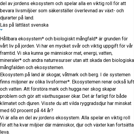
del av jordens ekosystem och spelar alla en viktig roll för att
bevara livsmiljöer som säkerställer överlevnad av växt- och
djurarter på land.
Läs på lättläst svenska
Hållbara ekosystem* och biologiskt mångfald* är grunden för
vårt liv på jorden. Vi har en mycket svår och viktig uppgift för vår
framtid. Vi ska kunna ge människor mat, energi, vatten,
mineraler* och andra naturresurser utan att skada den biologiska
mångfalden och ekosystemen.
Ekosystem på land är skogar, våtmark och berg. I de systemen
finns miljoner av olika livsformer*. Ekosystemen renar också luft
och vatten. Att förstöra mark och hugga ner skog skapar
problem och gör att växthusgaser ökar. Det är farligt för både
klimatet och djuren. Visste du att vilda ryggradsdjur har minskat
med 60 procent på 44 år?
Vi är alla en del av jordens ekosystem. Alla spelar en viktig roll
för att ha kvar miljöer där människor, djur och växter kan fortsätta
leva.