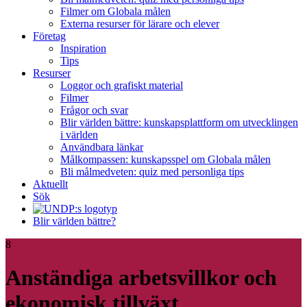
Filmer om Globala målen
Externa resurser för lärare och elever
Företag
Inspiration
Tips
Resurser
Loggor och grafiskt material
Filmer
Frågor och svar
Blir världen bättre: kunskapsplattform om utvecklingen
i världen
Användbara länkar
Målkompassen: kunskapsspel om Globala målen
Bli målmedveten: quiz med personliga tips
Aktuellt
Sök
Blir världen bättre?
8
Anständiga arbetsvillkor och
ekonomisk tillväxt