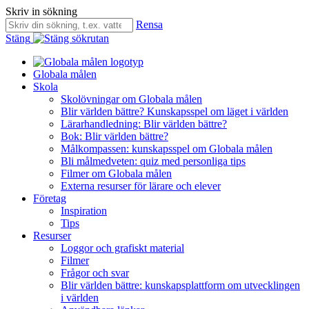
Skriv in sökning
Rensa
Stäng
Globala målen
Skola
Skolövningar om Globala målen
Blir världen bättre? Kunskapsspel om läget i världen
Lärarhandledning: Blir världen bättre?
Bok: Blir världen bättre?
Målkompassen: kunskapsspel om Globala målen
Bli målmedveten: quiz med personliga tips
Filmer om Globala målen
Externa resurser för lärare och elever
Företag
Inspiration
Tips
Resurser
Loggor och grafiskt material
Filmer
Frågor och svar
Blir världen bättre: kunskapsplattform om utvecklingen
i världen