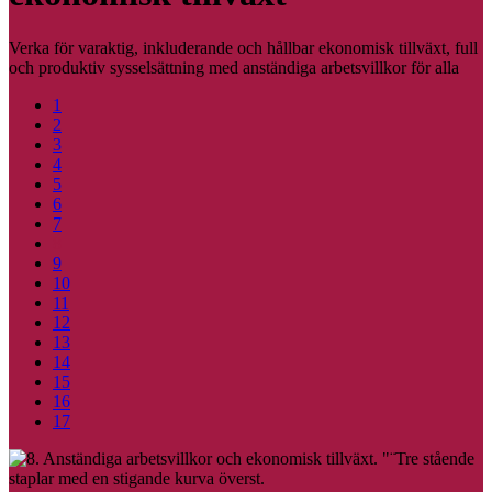
Verka för varaktig, inkluderande och hållbar ekonomisk tillväxt, full
och produktiv sysselsättning med anständiga arbetsvillkor för alla
1
2
3
4
5
6
7
8
9
10
11
12
13
14
15
16
17