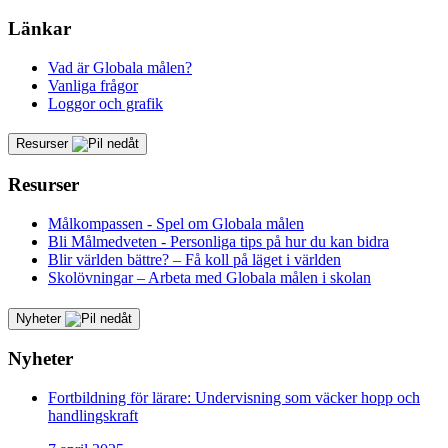
Länkar
Vad är Globala målen?
Vanliga frågor
Loggor och grafik
Resurser
Resurser
Målkompassen - Spel om Globala målen
Bli Målmedveten - Personliga tips på hur du kan bidra
Blir världen bättre? – Få koll på läget i världen
Skolövningar – Arbeta med Globala målen i skolan
Nyheter
Nyheter
Fortbildning för lärare: Undervisning som väcker hopp och
handlingskraft