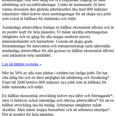
utbildning och socialförsäkringar. Under de kommande 20 åren
väntas dessutom den globala arbetskraften öka med 800 miljoner
människor vilket kräver stora ansträngningar för att skapa nya jobb
som också är hållbara för människa och miljö.
Anständiga arbetsvillkor främjar en hållbar ekonomisk tillväxt och är
en positiv kraft för hela planeten. Vi måste skydda arbetstagarnas
rättigheter och en gång för alla stoppa modernt slaveri,
människohandel och barnarbete. Genom att skapa goda
förutsättningar för innovation och entreprenörskap samt säkerställa
anständiga arbetsvillkor för alla gynnas en hållbar ekonomisk tillväxt
som inkluderar hela samhället.
Läs på lättläst svenska
Mer än 50% av alla som jobbar i världen har farliga jobb. De har
ofta dålig lön och en liten möjlighet till utbildning och försäkring*.
Fram till 2040 behövs 800 miljoner nya jobb som är hållbara för
både människa och miljö.
En hållbar ekonomisk utveckling kräver nya idéer och företagande*,
men vi behöver också mänskliga och rättvisa arbetsvillkor* för att en
hållbar utveckling ska bli möjlig. Arbetarnas rättigheter måste
skyddas. Man måste stoppa barnarbete och att arbetarna utnyttjas*.
Det är positivt för hela planeten.