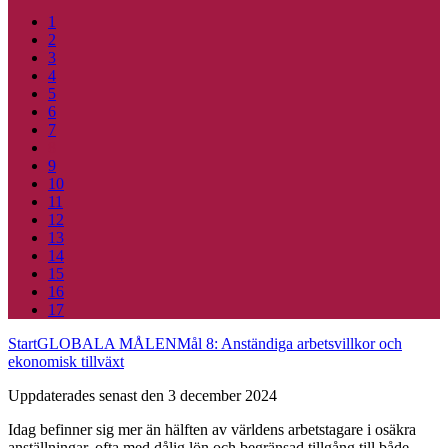
1
2
3
4
5
6
7
8
9
10
11
12
13
14
15
16
17
Start
GLOBALA MÅLEN
Mål 8: Anständiga arbetsvillkor och
ekonomisk tillväxt
Uppdaterades senast den 3 december 2024
Idag befinner sig mer än hälften av världens arbetstagare i osäkra
anställningar, ofta med dålig lön och begränsad tillgång till både