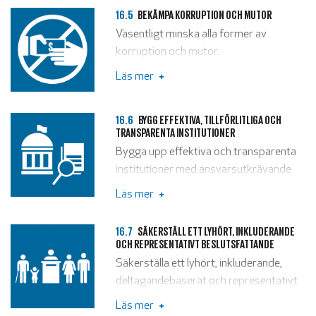
alla former av organiserad brottslighet.
16.5
BEKÄMPA KORRUPTION OCH MUTOR
Väsentligt minska alla former av
korruption och mutor.
Läs mer
16.6
BYGG EFFEKTIVA, TILLFÖRLITLIGA OCH
TRANSPARENTA INSTITUTIONER
Bygga upp effektiva och transparenta
institutioner med ansvarsutkrävande
på alla nivåer.
Läs mer
16.7
SÄKERSTÄLL ETT LYHÖRT, INKLUDERANDE
OCH REPRESENTATIVT BESLUTSFATTANDE
Säkerställa ett lyhört, inkluderande,
deltagandebaserat och representativt
beslutsfattande på alla nivåer.
Läs mer