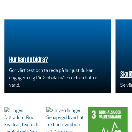
Hur kan du bidra?
Gör vårt test och ta reda på hur just du kan
Skol
engagera dig får Globala målen och en bättre
värld.
Se vå