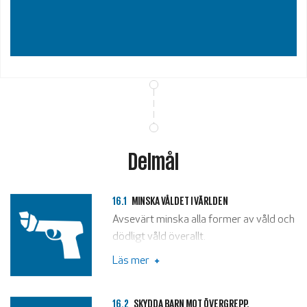
Delmål
16.1
MINSKA VÅLDET I VÄRLDEN
Avsevärt minska alla former av våld och
dödligt våld överallt.
Läs mer
16.2
SKYDDA BARN MOT ÖVERGREPP,