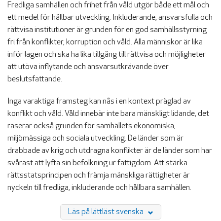
Fredliga samhällen och frihet från våld utgör både ett mål och
BLIR VÄRLDEN BÄTTRE?
ett medel för hållbar utveckling. Inkluderande, ansvarsfulla och
rättvisa institutioner är grunden för en god samhällsstyrning
fri från konflikter, korruption och våld. Alla människor är lika
inför lagen och ska ha lika tillgång till rättvisa och möjligheter
att utöva inflytande och ansvarsutkrävande över
beslutsfattande.
Inga varaktiga framsteg kan nås i en kontext präglad av
konflikt och våld. Våld innebär inte bara mänskligt lidande, det
raserar också grunden för samhällets ekonomiska,
miljömässiga och sociala utveckling. De länder som är
drabbade av krig och utdragna konflikter är de länder som har
svårast att lyfta sin befolkning ur fattigdom. Att stärka
rättsstatsprincipen och främja mänskliga rättigheter är
nyckeln till fredliga, inkluderande och hållbara samhällen.
Läs på lättläst svenska