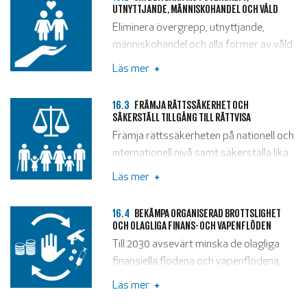
UTNYTTJANDE, MÄNNISKOHANDEL OCH VÅLD
Eliminera övergrepp, utnyttjande,
människohandel och alla former av våld
eller tortyr mot barn.
Läs mer
16.3
FRÄMJA RÄTTSSÄKERHET OCH
SÄKERSTÄLL TILLGÅNG TILL RÄTTVISA
Främja rättssäkerheten på nationell och
internationell nivå samt säkerställa lika
tillgång till rättvisa för alla.
Läs mer
16.4
BEKÄMPA ORGANISERAD BROTTSLIGHET
OCH OLAGLIGA FINANS- OCH VAPENFLÖDEN
Till 2030 avsevärt minska de olagliga
finansiella flödena och vapenflödena,
öka möjligheterna att återvinna och
Läs mer
återfå stulna tillgångar samt bekämpa