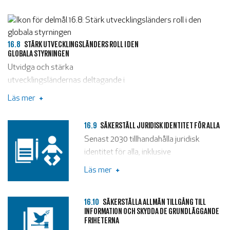
16.8
STÄRK UTVECKLINGSLÄNDERS ROLL I DEN
GLOBALA STYRNINGEN
Utvidga och stärka
utvecklingsländernas deltagande i
institutionerna för global styrning.
Läs mer
16.9
SÄKERSTÄLL JURIDISK IDENTITET FÖR ALLA
Senast 2030 tillhandahålla juridisk
identitet för alla, inklusive
födelseregistrering.
Läs mer
16.10
SÄKERSTÄLLA ALLMÄN TILLGÅNG TILL
INFORMATION OCH SKYDDA DE GRUNDLÄGGANDE
FRIHETERNA