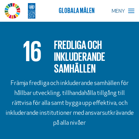
GLOBALA MÅLEN
MENY
BLIR VÄRLDEN BÄTTRE?
16
FREDLIGA OCH
GLOBALA MÅLEN
INKLUDERANDE
SAMHÄLLEN
SKOLA
Främja fredliga och inkluderande samhällen för
FÖRETAG
hållbar utveckling, tillhandahålla tillgång till
RESURSER
rättvisa för alla samt bygga upp effektiva, och
inkluderande institutioner med ansvarsutkrävande
AKTUELLT
på alla nivåer