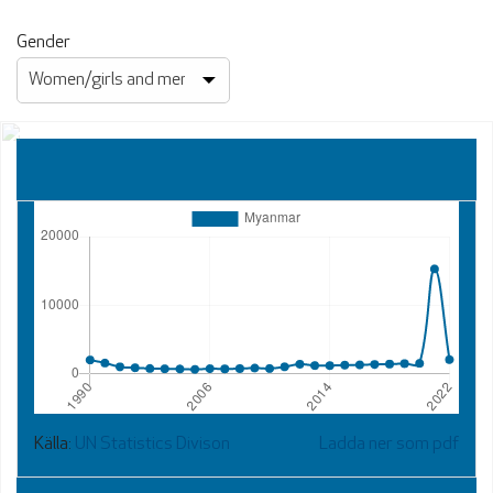
Gender
Källa:
UN Statistics Divison
Ladda ner som pdf