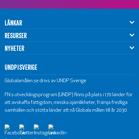
LÄNKAR
RESURSER
NYHETER
UNDP I SVERIGE
Globalamålen.se drivs av UNDP Sverige
FN:s utvecklingsprogram (UNDP) finns på plats i 170 länder för
att avskaffa fattigdom, minska ojämlikheter, främja fredliga
samhällen och stötta länder att nå Globala målen till år 2030.