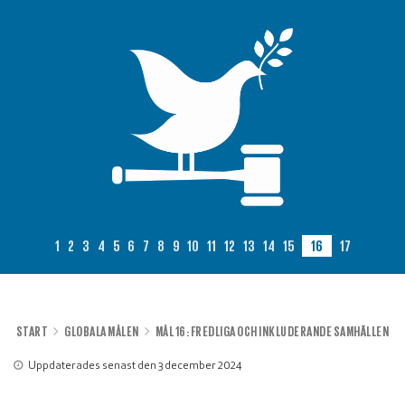
1
2
3
4
5
6
7
8
9
10
11
12
13
14
15
16
17
START
GLOBALA MÅLEN
MÅL 16: FREDLIGA OCH INKLUDERANDE SAMHÄLLEN
Uppdaterades senast den 3 december 2024