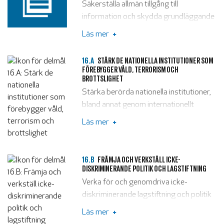
Säkerställa allmän tillgång till
information och skydda grundläggande
friheter, i enlighet med nationell
Läs mer
lagstiftning och internationella avtal.
16.A
STÄRK DE NATIONELLA INSTITUTIONER SOM
FÖREBYGGER VÅLD, TERRORISM OCH
BROTTSLIGHET
Stärka berörda nationella institutioner,
bland annat genom internationellt
samarbete, i syfte att bygga upp
Läs mer
kapacitet på alla nivåer, i synnerhet i
utvecklingsländerna, för att förebygga
våld och bekämpa terrorism och
16.B
FRÄMJA OCH VERKSTÄLL ICKE-
brottslighet.
DISKRIMINERANDE POLITIK OCH LAGSTIFTNING
Verka för och genomdriva icke-
diskriminerande lagstiftning och politik
för en hållbar utveckling.
Läs mer