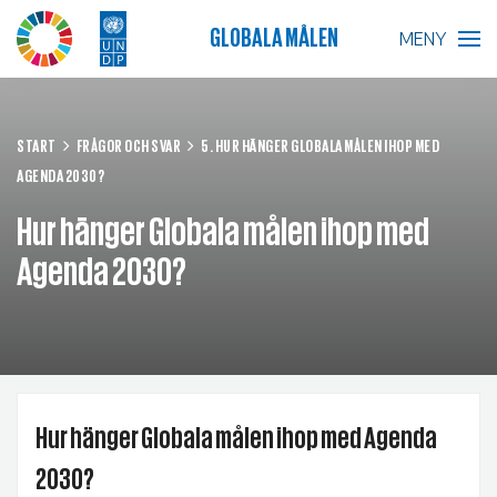
GLOBALA MÅLEN
MENY
BLIR VÄRLDEN BÄTTRE?
START
FRÅGOR OCH SVAR
5. HUR HÄNGER GLOBALA MÅLEN IHOP MED
AGENDA 2030?
GLOBALA MÅLEN
Hur hänger Globala målen ihop med
SKOLA
Agenda 2030?
FÖRETAG
RESURSER
AKTUELLT
Hur hänger Globala målen ihop med Agenda
2030?