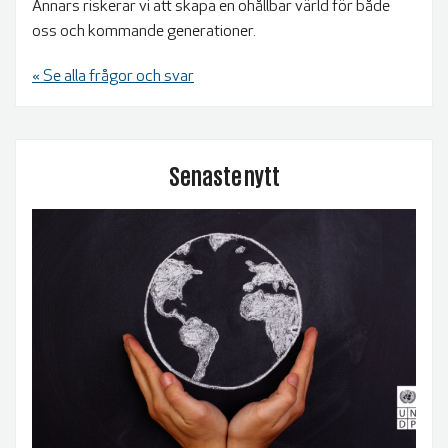
Annars riskerar vi att skapa en ohållbar värld för både
BLIR VÄRLDEN BÄTTRE?
oss och kommande generationer.
« Se alla frågor och svar
Senaste nytt