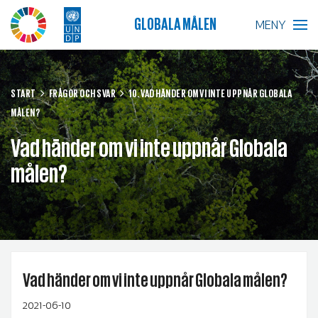
GLOBALA MÅLEN
MENY
BLIR VÄRLDEN BÄTTRE?
START
FRÅGOR OCH SVAR
10. VAD HÄNDER OM VI INTE UPPNÅR GLOBALA
MÅLEN?
GLOBALA MÅLEN
Vad händer om vi inte uppnår Globala
SKOLA
målen?
FÖRETAG
RESURSER
AKTUELLT
Vad händer om vi inte uppnår Globala målen?
2021-06-10